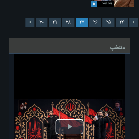
۳۷:۳۱
۳۰
۲۹
۲۸
۲۷
۲۶
۲۵
۲۴
منتخب
پخش