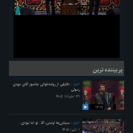
ویدیو
لحظاتی از قرائت زیارت اربعین امام حسین(ع) در مراسم عزاداری هیئات
پر بیننده ترین
دانشجویی
اخبار
دقایقی از روضه‌خوانی جانسوز آقای مهدی
رسولی
۳۱ /خرداد/ ۱۴۰۵
۱۲:۱۹
اخبار
سینه‌زن‌ها اومدن،‌ آقا.. تو اما نبودی...
۱ /تیر/ ۱۴۰۵