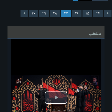
۳۰
۲۹
۲۸
۲۷
۲۶
۲۵
۲۴
منتخب
پخش