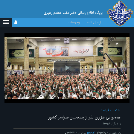
پایگاه اطلاع رسانی دفتر مقام معظم رهبری
ارسال نامه
وجوهات
پخش
ویدیو
منتخب فیلم
همخوانی هزاران نفر از بسیجیان سراسر کشور
۱ /آذر/ ۱۳۹۶
دریافت
:
۱۲mb
mp۴
مدت
:
۰۳:۲۴