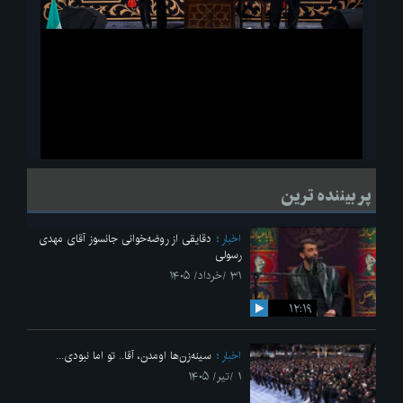
ویدیو
لحظاتی از قرائت زیارت اربعین امام حسین(ع) در مراسم عزاداری هیئات
پر بیننده ترین
دانشجویی
اخبار
دقایقی از روضه‌خوانی جانسوز آقای مهدی
رسولی
۳۱ /خرداد/ ۱۴۰۵
۱۲:۱۹
اخبار
سینه‌زن‌ها اومدن،‌ آقا.. تو اما نبودی...
۱ /تیر/ ۱۴۰۵