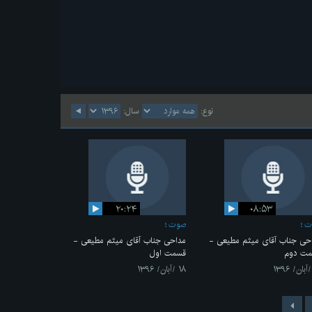
نوع:
سال:
۲۰:۲۴
۰۸:۵۳
ت
صوت
حی جناب آقای میثم مطیعی -
مداحی جناب آقای میثم مطیعی -
ت دوم
قسمت اول
۱۸ /آبان/ ۱۳۹۶