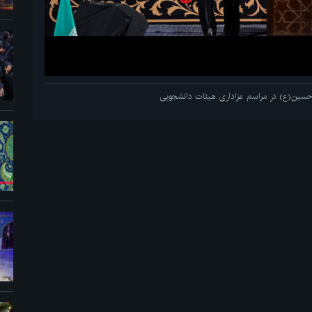
م حسین(ع) در مراسم عزاداری هیئات دانشجویی