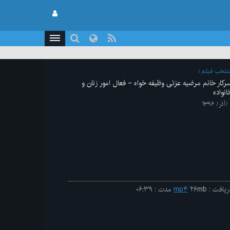
نتخب فیلم
رکار خانم مرضیه عزتی‌ وظیفه‌ خواه - فعال امور زنان و
انواده
ریافت
:
۲۶mb
mp۴
مدت
:
۰۶:۳۹