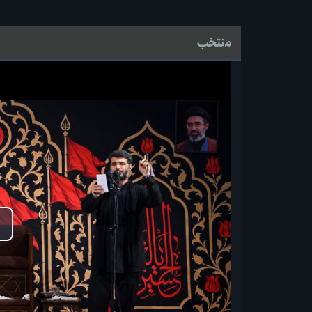
منتخب
پ