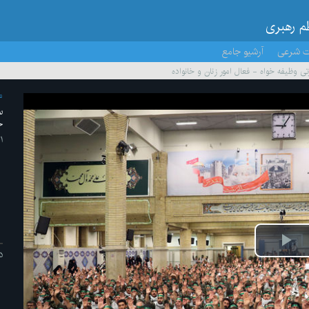
ظم رهبری
ت شرعی
آرشیو جامع
‌ وظیفه‌ خواه - فعال امور زنان و خانواده
م
س
خ
۱ /آذر/ ۱۳۹۶
پخش
د
ویدیو