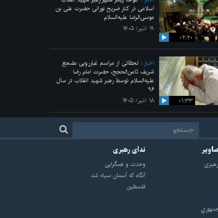
اسلامی در کنار ضریح نورانی حضرت علی‌ بن
موسی‌الرضا علیه‌السلام
۱۹ /تیر/ ۱۴۰۵
۰۲:۲۰
اخبار
لحظاتی از مراسم غبارروبی مضجع
شریف ثامن‌الحجج، حضرت امام رضا
علیه‌السلام توسط رهبر شهید انقلاب در سال
۹۶
۰۱:۳۳
۱۸ /تیر/ ۱۴۰۵
صاویر
ندای رهبری
هبرى
وحدت و همگرایی
آنگاه که آسمان سیاه شد
فلسطین
مهوري