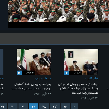
۰۳:۴۲
۰۴:۰۷
فیلم کامل
منتخب فیلم
صو
بیانات در جلسه با رؤسای قوا و تنی
پدیده‌عظیم‌اربعین نشانه گسترش
مدا
م
چند از مسئولان درباره حادثه تلخ و
روح جهاد و شهادت در راه خداست
قسم
مصیبت‌بار زلزله کرمانشاه
۲۲ /آبان/ ۱۳۹۶
۱۸ /آبان/ ۱۳۹۶
۲۳ /آبان/ ۱۳۹۶
۳۲
۳۱
۳۰
۲۹
۲۸
۲۷
۲۶