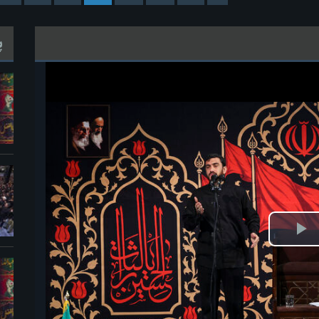
پ
خش
ویدیو