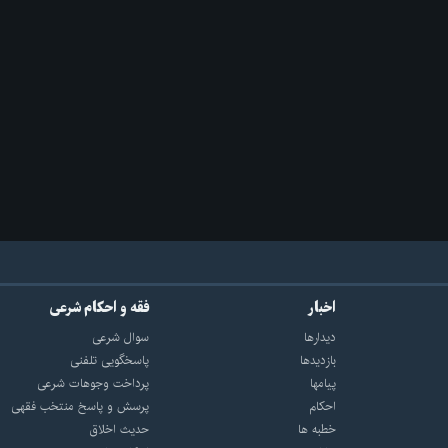
اخبار
فقه و احکام شرعی
دیدارها
سوال شرعی
بازديدها
پاسخگویی تلفنی
پيامها
پرداخت وجوهات شرعی
احكام
پرسش و پاسخ منتخب فقهی
خطبه ها
حدیث اخلاق