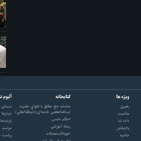
ویژه ها
کتابخانه
آلبوم ت
رهبری
مناسك حج مطابق با فتواي حضرت
سيماى ر
آيت‌الله‌العظمى خامنه‌اى(دام‌ظلّه‌العالي)
مناسبت
ديدارها
احکام خمس
داده نما
بازديدها
رساله آموزشی
پادپخش
مراسم
اجوبة‌الاستفتائات
حاشیه
رياست ج
توضيح المسائل امام