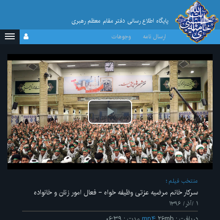
پایگاه اطلاع رسانی دفتر مقام معظم رهبری
ارسال نامه
وجوهات
پخش
ویدیو
منتخب فیلم
سرکار خانم مرضیه عزتی‌ وظیفه‌ خواه - فعال امور زنان و خانواده
۱ /آذر/ ۱۳۹۶
دریافت
:
۲۶mb
mp۴
مدت
:
۰۶:۳۹