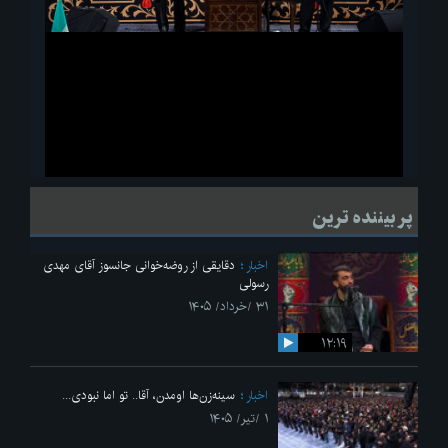
ویدیو
لحظاتی از قرائت زیارت اربعین امام حسین(ع) در مراسم عزاداری هیئات
پر بیننده ترین
دانشجویی
اخبار
دقایقی از روضه‌خوانی جانسوز آقای مهدی
رسولی
۳۱ /خرداد/ ۱۴۰۵
۱۲:۱۹
اخبار
سینه‌زن‌ها اومدن،‌ آقا.. تو اما نبودی...
۱ /تیر/ ۱۴۰۵