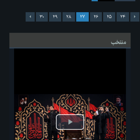
۳۰
۲۹
۲۸
۲۷
۲۶
۲۵
۲۴
منتخب
پخش