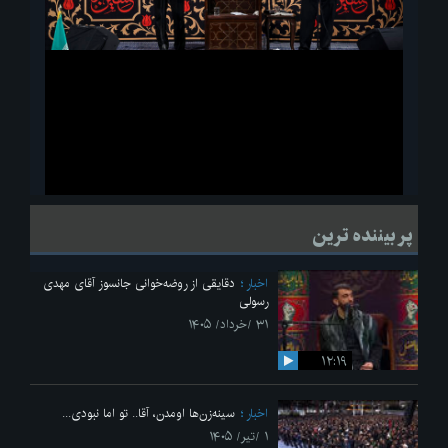
ویدیو
لحظاتی از قرائت زیارت اربعین امام حسین(ع) در مراسم عزاداری هیئات
پر بیننده ترین
دانشجویی
اخبار
دقایقی از روضه‌خوانی جانسوز آقای مهدی
رسولی
۳۱ /خرداد/ ۱۴۰۵
۱۲:۱۹
اخبار
سینه‌زن‌ها اومدن،‌ آقا.. تو اما نبودی...
۱ /تیر/ ۱۴۰۵