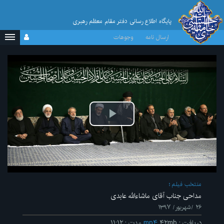
پایگاه اطلاع رسانی دفتر مقام معظم رهبری
ارسال نامه
وجوهات
پخش
ویدیو
منتخب فیلم
مداحی جناب آقای ماشاءالله عابدی
۲۶ /شهریور/ ۱۳۹۷
دریافت
:
۴۲mb
mp۴
مدت
:
۱۱:۱۲