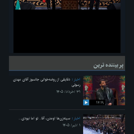
ویدیو
لحظاتی از قرائت زیارت اربعین امام حسین(ع) در مراسم عزاداری هیئات
پر بیننده ترین
دانشجویی
اخبار
دقایقی از روضه‌خوانی جانسوز آقای مهدی
رسولی
۳۱ /خرداد/ ۱۴۰۵
۱۲:۱۹
اخبار
سینه‌زن‌ها اومدن،‌ آقا.. تو اما نبودی...
۱ /تیر/ ۱۴۰۵