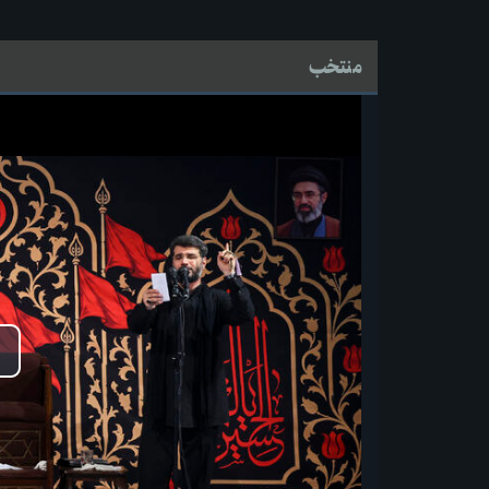
منتخب
پخ
وید