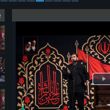
پ
ش
یو