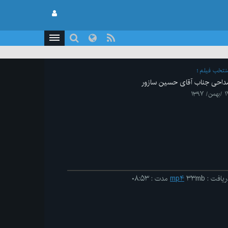
نتخب فیلم
داحی جناب آقای حسین سازور
من/ ۱۳۹۷
ریافت
:
۳۳mb
mp۴
مدت
:
۰۸:۵۳