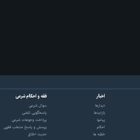
اخبار
فقه و احکام شرعی
دیدارها
سوال شرعی
بازديدها
پاسخگویی تلفنی
پيامها
پرداخت وجوهات شرعی
احكام
پرسش و پاسخ منتخب فقهی
خطبه ها
حدیث اخلاق