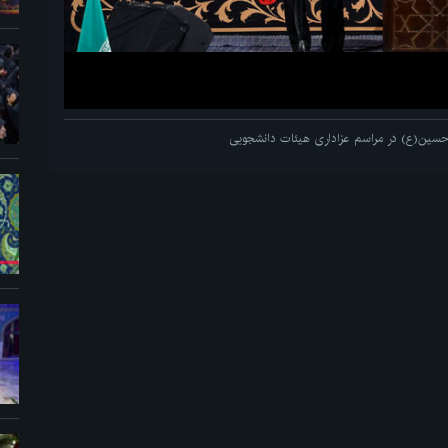
م حسین(ع) در مراسم عزاداری هیئات دانشجویی