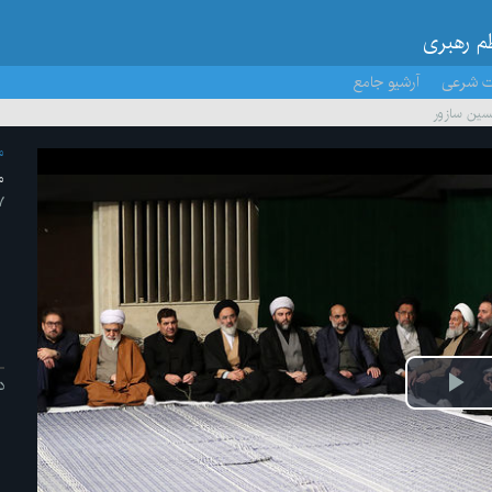
ظم رهبری
ت شرعی
آرشیو جامع
سین سازور
م
م
۱۷ /به
د
ش
یو