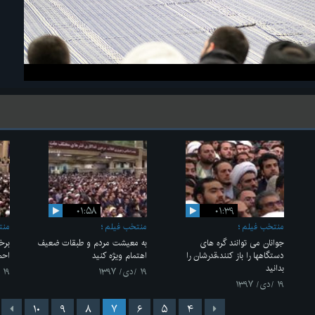
۰۱:۵۸
۰۱:۳۹
منتخب فیلم
منتخب فیلم
منت
جوانان می توانند گره های
به معیشت مردم و طبقات ضعیف
برخ
دستگاهها را باز کنند،قدرشان را
اهتمام ویژه کنید
احم
بدانید
۱۹ /دی/ ۱۳۹۷
۱۹ /دی/ ۱۳۹۷
۱۹ /دی/ ۱۳۹۷
۱۰
۹
۸
۷
۶
۵
۴