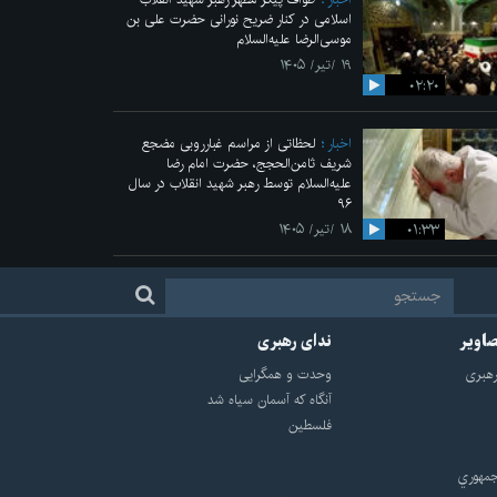
اسلامی در کنار ضریح نورانی حضرت علی‌ بن
موسی‌الرضا علیه‌السلام
۱۹ /تیر/ ۱۴۰۵
۰۲:۲۰
اخبار
لحظاتی از مراسم غبارروبی مضجع
شریف ثامن‌الحجج، حضرت امام رضا
علیه‌السلام توسط رهبر شهید انقلاب در سال
۹۶
۰۱:۳۳
۱۸ /تیر/ ۱۴۰۵
صاویر
ندای رهبری
هبرى
وحدت و همگرایی
آنگاه که آسمان سیاه شد
فلسطین
مهوري