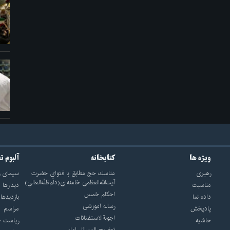
ویژه ها
کتابخانه
آلبوم ت
رهبری
مناسك حج مطابق با فتواي حضرت
سيماى ر
آيت‌الله‌العظمى خامنه‌اى(دام‌ظلّه‌العالي)
مناسبت
ديدارها
احکام خمس
داده نما
بازديدها
رساله آموزشی
پادپخش
مراسم
اجوبة‌الاستفتائات
حاشیه
رياست ج
توضيح المسائل امام