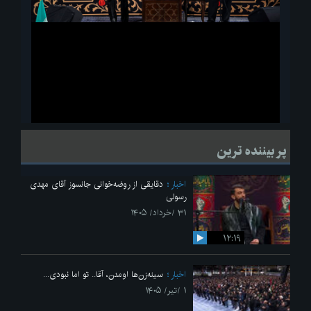
ویدیو
لحظاتی از قرائت زیارت اربعین امام حسین(ع) در مراسم عزاداری هیئات
پر بیننده ترین
دانشجویی
اخبار
دقایقی از روضه‌خوانی جانسوز آقای مهدی
رسولی
۳۱ /خرداد/ ۱۴۰۵
۱۲:۱۹
اخبار
سینه‌زن‌ها اومدن،‌ آقا.. تو اما نبودی...
۱ /تیر/ ۱۴۰۵