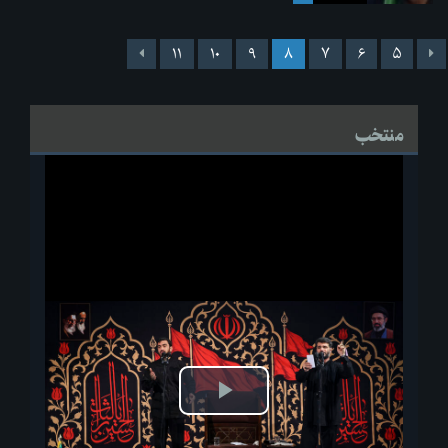
۱۱
۱۰
۹
۸
۷
۶
۵
منتخب
پخش