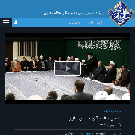
پایگاه اطلاع رسانی دفتر مقام معظم رهبری
ارسال نامه
وجوهات
پخش
ویدیو
منتخب فیلم
مداحی جناب آقای حسین سازور
۱۷ /بهمن/ ۱۳۹۷
دریافت
:
۳۳mb
mp۴
مدت
:
۰۸:۵۳