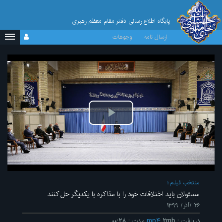
پایگاه اطلاع رسانی دفتر مقام معظم رهبری
ارسال نامه
وجوهات
پخش
ویدیو
منتخب فیلم
مسئولان باید اختلافات خود را با مذاکره با یکدیگر حل کنند
۲۶ /آذر/ ۱۳۹۹
دریافت
:
۲mb
mp۴
مدت
:
۰۰:۲۸