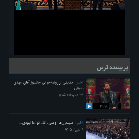
ویدیو
لحظاتی از قرائت زیارت اربعین امام حسین(ع) در مراسم عزاداری هیئات
پر بیننده ترین
دانشجویی
اخبار
دقایقی از روضه‌خوانی جانسوز آقای مهدی
رسولی
۳۱ /خرداد/ ۱۴۰۵
۱۲:۱۹
اخبار
سینه‌زن‌ها اومدن،‌ آقا.. تو اما نبودی...
۱ /تیر/ ۱۴۰۵