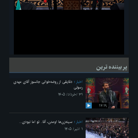
ویدیو
لحظاتی از قرائت زیارت اربعین امام حسین(ع) در مراسم عزاداری هیئات
پر بیننده ترین
دانشجویی
اخبار
دقایقی از روضه‌خوانی جانسوز آقای مهدی
رسولی
۳۱ /خرداد/ ۱۴۰۵
۱۲:۱۹
اخبار
سینه‌زن‌ها اومدن،‌ آقا.. تو اما نبودی...
۱ /تیر/ ۱۴۰۵