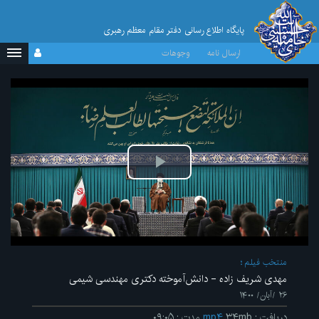
پایگاه اطلاع رسانی دفتر مقام معظم رهبری
ارسال نامه
وجوهات
پخش
ویدیو
منتخب فیلم
مهدی شریف زاده - دانش‌آموخته دکتری مهندسی شیمی
۲۶ /آبان/ ۱۴۰۰
دریافت
:
۳۴mb
mp۴
مدت
:
۰۹:۰۵