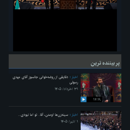
ویدیو
لحظاتی از قرائت زیارت اربعین امام حسین(ع) در مراسم عزاداری هیئات
پر بیننده ترین
دانشجویی
اخبار
دقایقی از روضه‌خوانی جانسوز آقای مهدی
رسولی
۳۱ /خرداد/ ۱۴۰۵
۱۲:۱۹
اخبار
سینه‌زن‌ها اومدن،‌ آقا.. تو اما نبودی...
۱ /تیر/ ۱۴۰۵