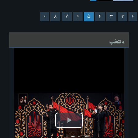
۸
۷
۶
۵
۴
۳
۲
منتخب
پخش