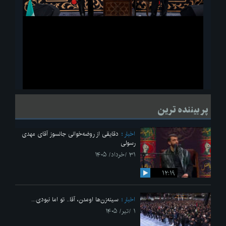
ویدیو
لحظاتی از قرائت زیارت اربعین امام حسین(ع) در مراسم عزاداری هیئات
پر بیننده ترین
دانشجویی
اخبار
دقایقی از روضه‌خوانی جانسوز آقای مهدی
رسولی
۳۱ /خرداد/ ۱۴۰۵
۱۲:۱۹
اخبار
سینه‌زن‌ها اومدن،‌ آقا.. تو اما نبودی...
۱ /تیر/ ۱۴۰۵