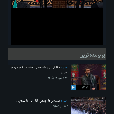
ویدیو
لحظاتی از قرائت زیارت اربعین امام حسین(ع) در مراسم عزاداری هیئات
پر بیننده ترین
دانشجویی
اخبار
دقایقی از روضه‌خوانی جانسوز آقای مهدی
رسولی
۳۱ /خرداد/ ۱۴۰۵
۱۲:۱۹
اخبار
سینه‌زن‌ها اومدن،‌ آقا.. تو اما نبودی...
۱ /تیر/ ۱۴۰۵