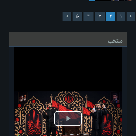
۵
۴
۳
۲
۱
منتخب
پخش