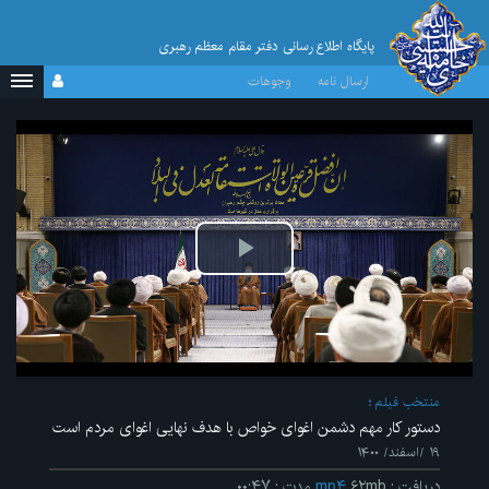
پایگاه اطلاع رسانی دفتر مقام معظم رهبری
ارسال نامه
وجوهات
پخش
ویدیو
منتخب فیلم
دستور کار مهم دشمن اغوای خواص با هدف نهایی اغوای مردم است
۱۹ /اسفند/ ۱۴۰۰
دریافت
:
۶۲mb
mp۴
مدت
:
۰۰:۴۷