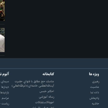
ویژه ها
کتابخانه
آلبوم ت
رهبری
مناسك حج مطابق با فتواي حضرت
سيماى ر
آيت‌الله‌العظمى خامنه‌اى(دام‌ظلّه‌العالي)
مناسبت
ديدارها
احکام خمس
داده نما
بازديدها
رساله آموزشی
پادپخش
مراسم
اجوبة‌الاستفتائات
حاشیه
رياست ج
توضيح المسائل امام