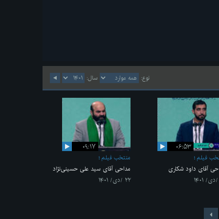
نوع:
سال:
۰۹:۱۷
۰۶:۵۳
خب فیلم
منتخب فیلم
حی آقای داود شکاری
مداحی آقای سید علی حسینی‌نژاد
۲۲ /دی/ ۱۴۰۱