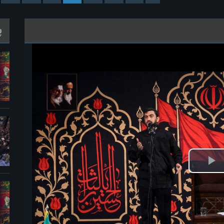
پ
خش
ویدیو