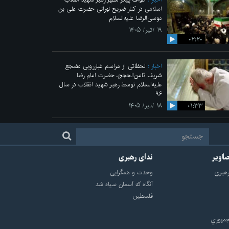
اسلامی در کنار ضریح نورانی حضرت علی‌ بن
موسی‌الرضا علیه‌السلام
۱۹ /تیر/ ۱۴۰۵
۰۲:۲۰
اخبار
لحظاتی از مراسم غبارروبی مضجع
شریف ثامن‌الحجج، حضرت امام رضا
علیه‌السلام توسط رهبر شهید انقلاب در سال
۹۶
۰۱:۳۳
۱۸ /تیر/ ۱۴۰۵
صاویر
ندای رهبری
هبرى
وحدت و همگرایی
آنگاه که آسمان سیاه شد
فلسطین
مهوري