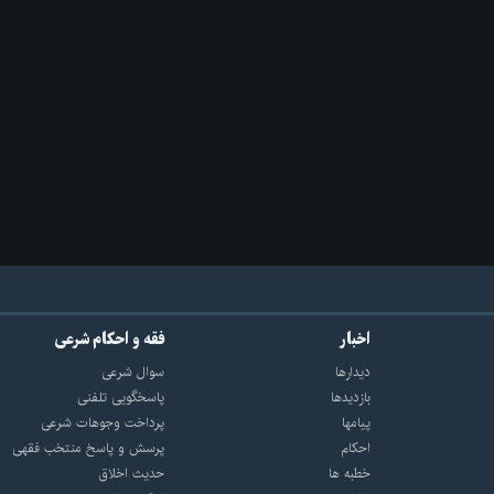
اخبار
فقه و احکام شرعی
دیدارها
سوال شرعی
بازديدها
پاسخگویی تلفنی
پيامها
پرداخت وجوهات شرعی
احكام
پرسش و پاسخ منتخب فقهی
خطبه ها
حدیث اخلاق