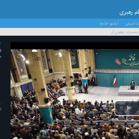
ظم رهبری
ت شرعی
آرشیو جامع
حمدرضا یعقوبی‌آل
م
ش
۲۲ /
د
پخش
ویدیو