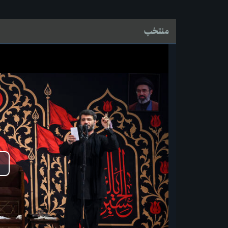
منتخب
پ