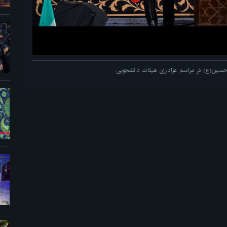
م حسین(ع) در مراسم عزاداری هیئات دانشجویی