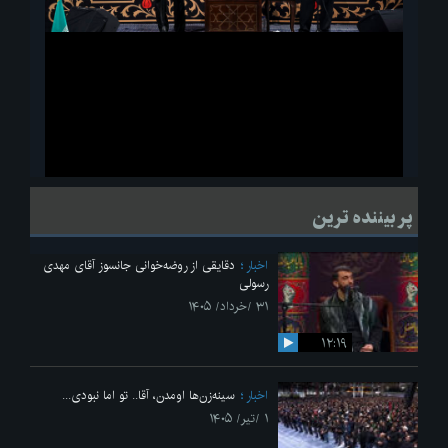
ویدیو
لحظاتی از قرائت زیارت اربعین امام حسین(ع) در مراسم عزاداری هیئات
پر بیننده ترین
دانشجویی
اخبار
دقایقی از روضه‌خوانی جانسوز آقای مهدی
رسولی
۳۱ /خرداد/ ۱۴۰۵
۱۲:۱۹
اخبار
سینه‌زن‌ها اومدن،‌ آقا.. تو اما نبودی...
۱ /تیر/ ۱۴۰۵