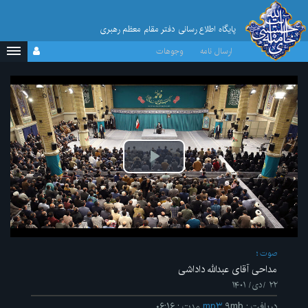
پایگاه اطلاع رسانی دفتر مقام معظم رهبری
ارسال نامه
وجوهات
پخش
ویدیو
صوت
مداحی آقای عبدالله داداشی
۲۲ /دی/ ۱۴۰۱
دریافت
:
۹mb
mp۳
مدت
:
۰۶:۱۶