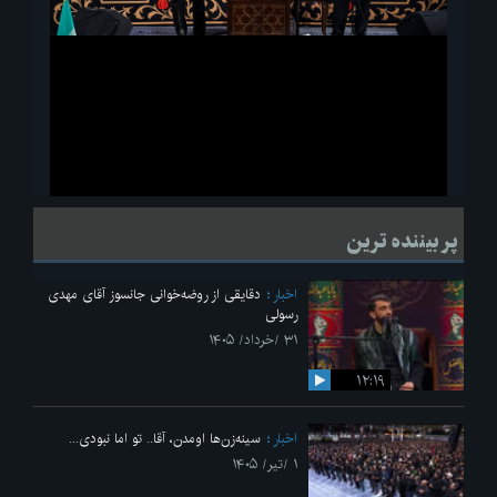
ویدیو
لحظاتی از قرائت زیارت اربعین امام حسین(ع) در مراسم عزاداری هیئات
پر بیننده ترین
دانشجویی
اخبار
دقایقی از روضه‌خوانی جانسوز آقای مهدی
رسولی
۳۱ /خرداد/ ۱۴۰۵
۱۲:۱۹
اخبار
سینه‌زن‌ها اومدن،‌ آقا.. تو اما نبودی...
۱ /تیر/ ۱۴۰۵