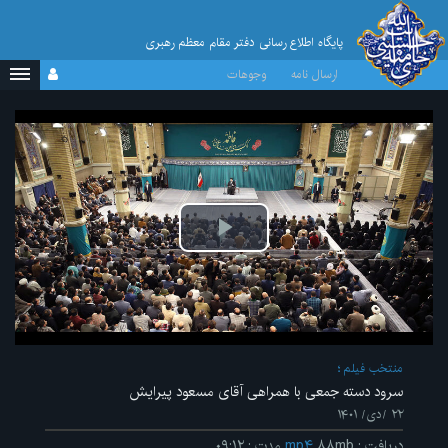
پایگاه اطلاع رسانی دفتر مقام معظم رهبری
ارسال نامه
وجوهات
پخش
ویدیو
منتخب فیلم
سرود دسته جمعی با همراهی آقای مسعود پیرایش
۲۲ /دی/ ۱۴۰۱
دریافت
:
۸۸mb
mp۴
مدت
:
۰۹:۱۲