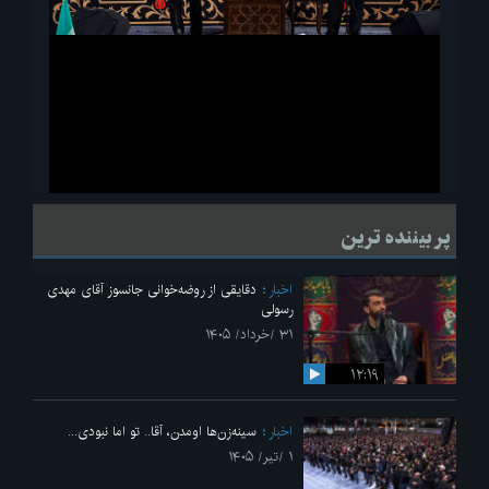
ویدیو
لحظاتی از قرائت زیارت اربعین امام حسین(ع) در مراسم عزاداری هیئات
پر بیننده ترین
دانشجویی
اخبار
دقایقی از روضه‌خوانی جانسوز آقای مهدی
رسولی
۳۱ /خرداد/ ۱۴۰۵
۱۲:۱۹
اخبار
سینه‌زن‌ها اومدن،‌ آقا.. تو اما نبودی...
۱ /تیر/ ۱۴۰۵