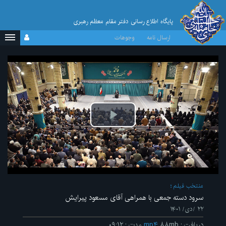
پایگاه اطلاع رسانی دفتر مقام معظم رهبری
ارسال نامه
وجوهات
پخش
ویدیو
منتخب فیلم
سرود دسته جمعی با همراهی آقای مسعود پیرایش
۲۲ /دی/ ۱۴۰۱
دریافت
:
۸۸mb
mp۴
مدت
:
۰۹:۱۲