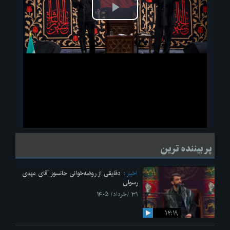
پخش
ویدیو
لحظاتی از قرائت زیارت اربعین امام حسین(ع) در مراسم عزاداری هیئات
پر بیننده ترین
دانشجویی
اخبار
دقایقی از روضه‌خوانی جانسوز آقای مهدی
رسولی
۳۱ /خرداد/ ۱۴۰۵
۱۲:۱۹