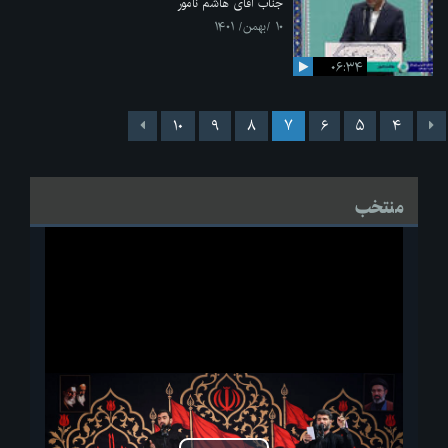
جناب آقای هاشم نامور
۱۰ /بهمن/ ۱۴۰۱
۰۶:۳۴
۱۰
۹
۸
۷
۶
۵
۴
منتخب