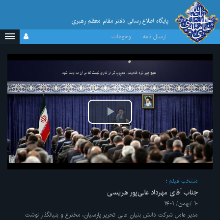
پایگاه اطلاع رسانی دفتر مقام معظم رهبری
ارسال نامه
وجوهات
پخش
ویدیو
منتخب فیلم
جناب آقای مهرداد عالی‌پور هریسی
۱۰ /بهمن/ ۱۴۰۱
مدیر عامل شرکت دانش بنیان عالی تحریر پارسیان، مخترع و بنیانگذار نوشت