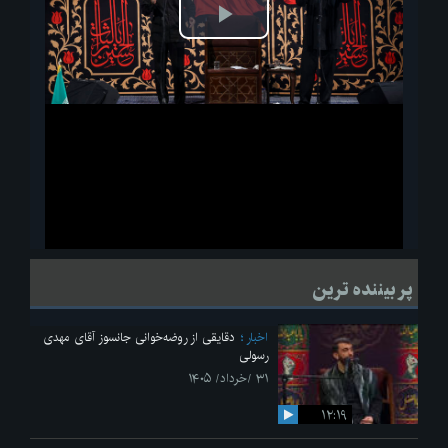
پخش
ویدیو
لحظاتی از قرائت زیارت اربعین امام حسین(ع) در مراسم عزاداری هیئات
پر بیننده ترین
دانشجویی
اخبار
دقایقی از روضه‌خوانی جانسوز آقای مهدی
رسولی
۳۱ /خرداد/ ۱۴۰۵
۱۲:۱۹