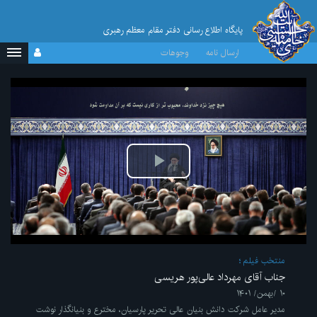
پایگاه اطلاع رسانی دفتر مقام معظم رهبری
ارسال نامه
وجوهات
پخش
ویدیو
منتخب فیلم
جناب آقای مهرداد عالی‌پور هریسی
۱۰ /بهمن/ ۱۴۰۱
مدیر عامل شرکت دانش بنیان عالی تحریر پارسیان، مخترع و بنیانگذار نوشت