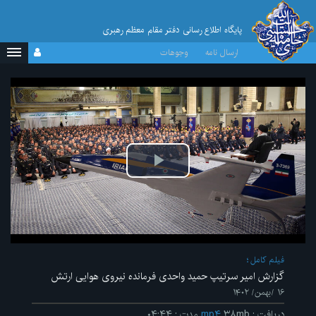
پایگاه اطلاع رسانی دفتر مقام معظم رهبری
ارسال نامه
وجوهات
پخش
ویدیو
فیلم کامل
گزارش امیر سرتیپ حمید واحدی فرمانده نیروی هوایی ارتش
۱۶ /بهمن/ ۱۴۰۲
دریافت
:
۳۸mb
mp۴
مدت
:
۰۴:۴۴