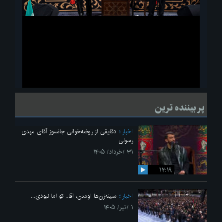
ویدیو
لحظاتی از قرائت زیارت اربعین امام حسین(ع) در مراسم عزاداری هیئات
پر بیننده ترین
دانشجویی
اخبار
دقایقی از روضه‌خوانی جانسوز آقای مهدی
رسولی
۳۱ /خرداد/ ۱۴۰۵
۱۲:۱۹
اخبار
سینه‌زن‌ها اومدن،‌ آقا.. تو اما نبودی...
۱ /تیر/ ۱۴۰۵