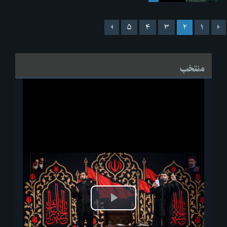
۵
۴
۳
۲
۱
منتخب
پخش