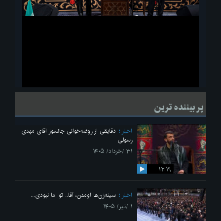
ویدیو
لحظاتی از قرائت زیارت اربعین امام حسین(ع) در مراسم عزاداری هیئات
پر بیننده ترین
دانشجویی
اخبار
دقایقی از روضه‌خوانی جانسوز آقای مهدی
رسولی
۳۱ /خرداد/ ۱۴۰۵
۱۲:۱۹
اخبار
سینه‌زن‌ها اومدن،‌ آقا.. تو اما نبودی...
۱ /تیر/ ۱۴۰۵