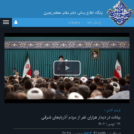
پایگاه اطلاع رسانی دفتر مقام معظم رهبری
ارسال نامه
وجوهات
پخش
ویدیو
فیلم کامل
بیانات در دیدار هزاران نفر از مردم آذربایجان شرقی
۲۹ /بهمن/ ۱۴۰۲
دریافت
:
۴۱۸mb
mp۴
مدت
:
۵۱:۲۸