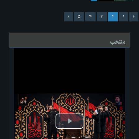
۵
۴
۳
۲
۱
منتخب
پخش