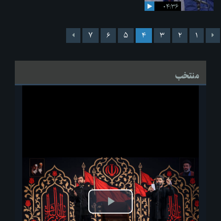
۰۴:۳۶
۷
۶
۵
۴
۳
۲
۱
منتخب
پخش