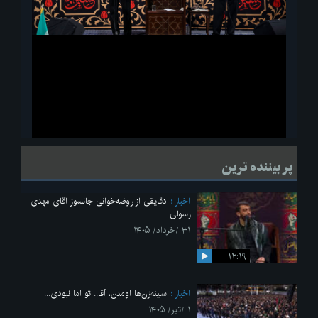
ویدیو
لحظاتی از قرائت زیارت اربعین امام حسین(ع) در مراسم عزاداری هیئات
پر بیننده ترین
دانشجویی
اخبار
دقایقی از روضه‌خوانی جانسوز آقای مهدی
رسولی
۳۱ /خرداد/ ۱۴۰۵
۱۲:۱۹
اخبار
سینه‌زن‌ها اومدن،‌ آقا.. تو اما نبودی...
۱ /تیر/ ۱۴۰۵