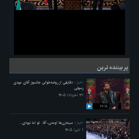
ویدیو
لحظاتی از قرائت زیارت اربعین امام حسین(ع) در مراسم عزاداری هیئات
پر بیننده ترین
دانشجویی
اخبار
دقایقی از روضه‌خوانی جانسوز آقای مهدی
رسولی
۳۱ /خرداد/ ۱۴۰۵
۱۲:۱۹
اخبار
سینه‌زن‌ها اومدن،‌ آقا.. تو اما نبودی...
۱ /تیر/ ۱۴۰۵