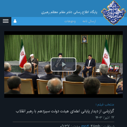
پایگاه اطلاع رسانی دفتر مقام معظم رهبری
ارسال نامه
وجوهات
پخش
ویدیو
منتخب فیلم
گزارشی از دیدار پایانی اعضای هیئت دولت سیزدهم با رهبر انقلاب
۱۷ /تیر/ ۱۴۰۳
دریافت
:
۴۶mb
mp۴
مدت
:
۰۵:۳۷