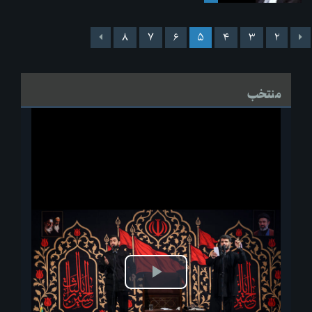
۸
۷
۶
۵
۴
۳
۲
منتخب
پخش