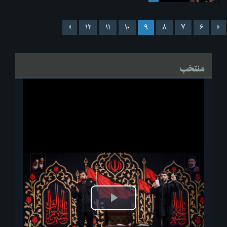
۱۲
۱۱
۱۰
۹
۸
۷
۶
منتخب
پخش