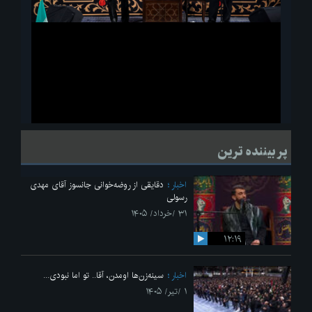
ویدیو
لحظاتی از قرائت زیارت اربعین امام حسین(ع) در مراسم عزاداری هیئات
پر بیننده ترین
دانشجویی
اخبار
دقایقی از روضه‌خوانی جانسوز آقای مهدی
رسولی
۳۱ /خرداد/ ۱۴۰۵
۱۲:۱۹
اخبار
سینه‌زن‌ها اومدن،‌ آقا.. تو اما نبودی...
۱ /تیر/ ۱۴۰۵