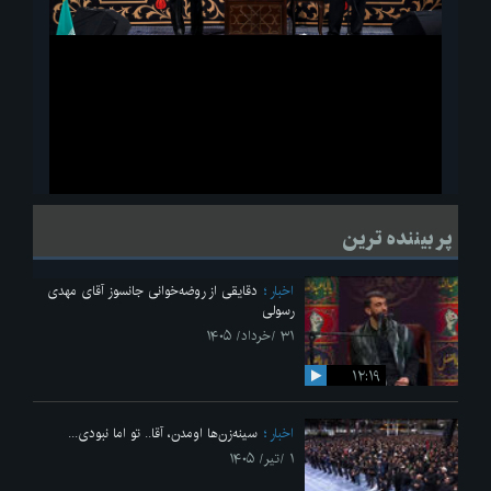
ویدیو
لحظاتی از قرائت زیارت اربعین امام حسین(ع) در مراسم عزاداری هیئات
پر بیننده ترین
دانشجویی
اخبار
دقایقی از روضه‌خوانی جانسوز آقای مهدی
رسولی
۳۱ /خرداد/ ۱۴۰۵
۱۲:۱۹
اخبار
سینه‌زن‌ها اومدن،‌ آقا.. تو اما نبودی...
۱ /تیر/ ۱۴۰۵