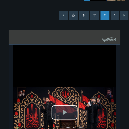
۵
۴
۳
۲
۱
منتخب
پخش