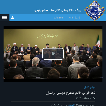
پایگاه اطلاع رسانی دفتر مقام معظم رهبری
ارسال نامه
وجوهات
پخش
ویدیو
فیلم کامل
شعرخوانی خانم ماهرخ درستی از تهران
۲۵ /اسفند/ ۱۴۰۳
دریافت
:
۲۲mb
mp۴
مدت
:
۰۳:۰۳