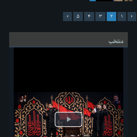
۵
۴
۳
۲
۱
منتخب
پخش