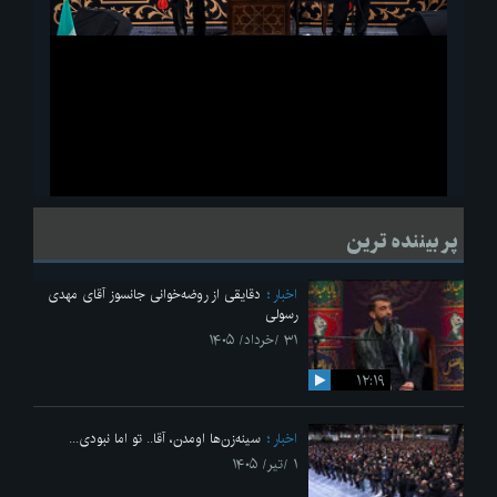
ویدیو
لحظاتی از قرائت زیارت اربعین امام حسین(ع) در مراسم عزاداری هیئات
پر بیننده ترین
دانشجویی
اخبار
دقایقی از روضه‌خوانی جانسوز آقای مهدی
رسولی
۳۱ /خرداد/ ۱۴۰۵
۱۲:۱۹
اخبار
سینه‌زن‌ها اومدن،‌ آقا.. تو اما نبودی...
۱ /تیر/ ۱۴۰۵