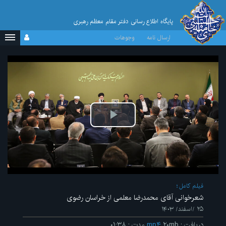
پایگاه اطلاع رسانی دفتر مقام معظم رهبری
ارسال نامه
وجوهات
پخش
ویدیو
فیلم کامل
شعرخوانی آقای محمدرضا معلمی از خراسان رضوی
۲۵ /اسفند/ ۱۴۰۳
دریافت
:
۲۰mb
mp۴
مدت
:
۰۱:۳۸