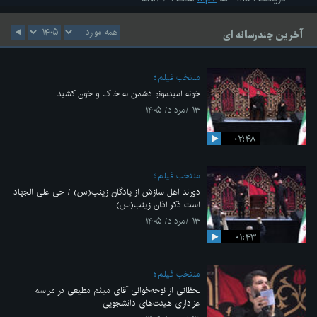
آخرین چندرسانه ای
منتخب فیلم
خونه امیدمونو دشمن به خاک و خون کشید....
۱۳ /مرداد/ ۱۴۰۵
۰۲:۴۸
منتخب فیلم
دورند اهل سازش از پادگان زینب(س) / حی علی الجهاد
است ذکر اذان زینب(س)
۱۳ /مرداد/ ۱۴۰۵
۰۱:۴۳
منتخب فیلم
لحظاتی از نوحه‌خوانی آقای میثم مطیعی در مراسم
عزاداری هیئت‌های دانشجویی