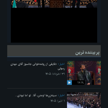
ویدیو
لحظاتی از قرائت زیارت اربعین امام حسین(ع) در مراسم عزاداری هیئات
پر بیننده ترین
دانشجویی
اخبار
دقایقی از روضه‌خوانی جانسوز آقای مهدی
رسولی
۳۱ /خرداد/ ۱۴۰۵
۱۲:۱۹
اخبار
سینه‌زن‌ها اومدن،‌ آقا.. تو اما نبودی...
۱ /تیر/ ۱۴۰۵