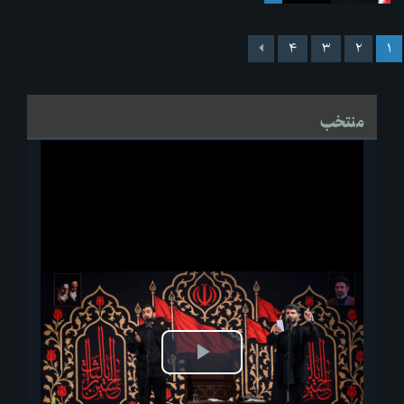
۴
۳
۲
۱
منتخب
پخش