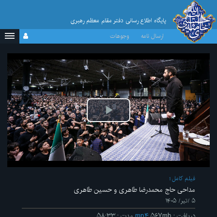
پایگاه اطلاع رسانی دفتر مقام معظم رهبری
ارسال نامه
وجوهات
پخش
ویدیو
فیلم کامل
مداحی حاج‌ محمدرضا طاهری و حسین طاهری
۵ /تیر/ ۱۴۰۵
دریافت
:
۵۶۷mb
mp۴
مدت
:
۵۸:۳۳