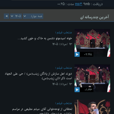
دریافت
:
۹mb
mp۴
مدت
:
۰۰:۲۵
آخرین چندرسانه ای
منتخب فیلم
خونه امیدمونو دشمن به خاک و خون کشید....
۱۳ /مرداد/ ۱۴۰۵
۰۲:۴۸
منتخب فیلم
دورند اهل سازش از پادگان زینب(س) / حی علی الجهاد
است ذکر اذان زینب(س)
۱۳ /مرداد/ ۱۴۰۵
۰۱:۴۳
منتخب فیلم
لحظاتی از نوحه‌خوانی آقای میثم مطیعی در مراسم
عزاداری هیئت‌های دانشجویی