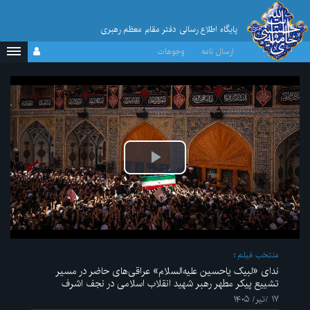
پایگاه اطلاع رسانی دفتر مقام معظم رهبری
ارسال نامه
وجوهات
پخش
ویدیو
منتخب فیلم
ندای «لبیک یاحسین علیه‌السلام» عراقی‌های حاضر در مسیر
تشییع پیکر مطهر رهبر شهید انقلاب اسلامی در نجف اشرف
۱۷ /تیر/ ۱۴۰۵