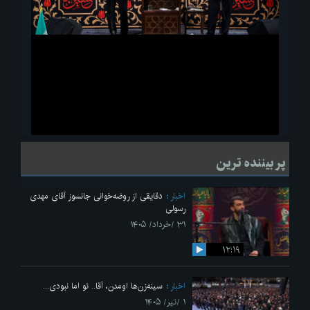
ویدیو
لحظاتی از قرائت زیارت اربعین امام حسین(ع) در مراسم عزاداری هیئات
پر بیننده ترین
دانشجویی
اخبار
دقایقی از روضه‌خوانی جانسوز آقای مهدی
رسولی
۳۱ /خرداد/ ۱۴۰۵
۱۲:۱۹
اخبار
سینه‌زن‌ها اومدن،‌ آقا.. تو اما نبودی...
۱ /تیر/ ۱۴۰۵