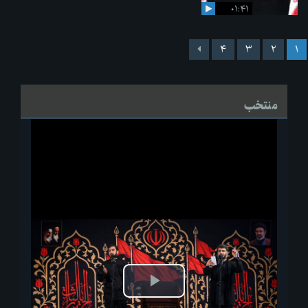
۰۱:۴۱
۴
۳
۲
۱
منتخب
پخش