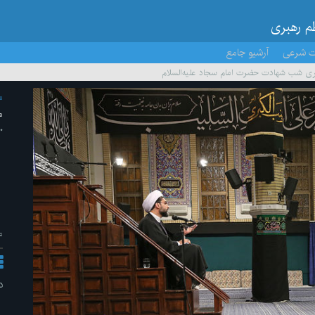
ظم رهبری
ت شرعی
آرشیو جامع
ری شب شهادت حضرت امام سجاد علیه‌السلام
م
م
۱۰ /شهری
م
د