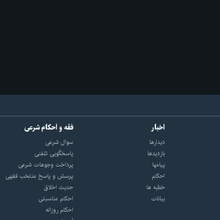
اخبار
فقه و احکام شرعی
دیدارها
سوال شرعی
بازديدها
پاسخگویی تلفنی
پيامها
پرداخت وجوهات شرعی
احكام
پرسش و پاسخ منتخب فقهی
خطبه ها
حدیث اخلاق
بیانات
احکام مناسبتی
احکام روزانه