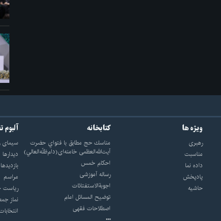
ویژه ها
کتابخانه
آلبوم ت
رهبری
مناسك حج مطابق با فتواي حضرت
سيماى ر
آيت‌الله‌العظمى خامنه‌اى(دام‌ظلّه‌العالي)
مناسبت
ديدارها
احکام خمس
داده نما
بازديدها
رساله آموزشی
پادپخش
مراسم
اجوبة‌الاستفتائات
حاشیه
رياست ج
توضيح المسائل امام
نماز جمع
اصطلاحات فقهى
انتخابات