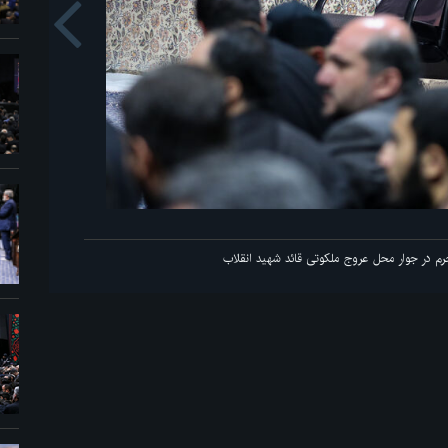
us
هید انقلاب
اولین شب 