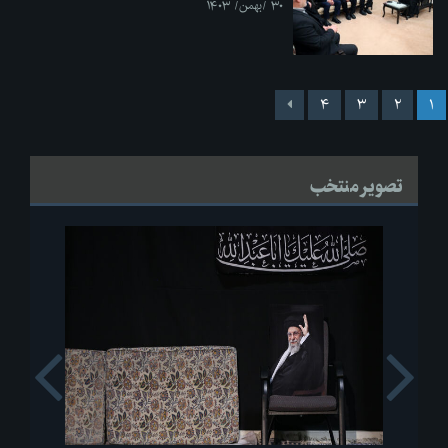
۳۰ /بهمن/ ۱۴۰۳
۴
۳
۲
۱
تصویر منتخب
s
Next