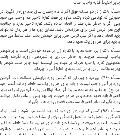
بنابر احتیاط فدیه واجب است.
مسأله ۹۵۸) در دو مساله فوق اگر تا ماه رمضان سال بعد روزه را نگیرد، در
صورتی که کوتاهی کرده باشد، علاوه بر قضا، کفارۀ تاخیر هم واجب می شود
ولی اگر به خاطر عذر، قضا را انجام نداده باشد، کفاره تاخیر ندارد و چنانچه
این عذر، ترس ضرر برای فرزندش باشد، قضای روزه ها را هر زمان که بتواند
باید انجام دهد و اگر عذر، ترس ضرر برای خودش باشد، قضا ساقط می شود
و باید برای هر روز یک فدیه دهد.
مسأله ۹۵۹) پرداخت فدیه یا کفاره زن بر عهده خودش است و بر شوهر
واجب نیست، هرچند به خاطر بارداری یا شیردهی، روزه نگرفته باشد.
همچنین کفاره یا فدیه فرزند بر عهده پدر نیست؛ البته جایز است شوهر یا
پدر به وکالت از زن یا فرزند، فدیه یا کفارۀ آنان را بپردازد.
مسأله ۹۶۰) پیرمرد و پیرزنی که گرفتن روزه برایشان مشقت دارد، گرفتن
روزه بر آنان واجب نیست و باید برای هر روز یک مد طعام (مانند گندم، جو،
برنج) به فقیر فدیه بدهند و اگر اصلاً توانایی روزه گرفتن ندارند، بنابر
احتیاط باید فدیه بدهند و در هر دو صورت چنانچه پس از ماه رمضان بتوانند
روزه بگیرند، بنابر احتیاط مستحب قضای روزه ها را بگیرند.
مسأله ۹۶۱) کسی که بیماری ای دارد که زیاد تشنه می شود و نمی تواند
تشنگی را تحمل کند یا تحمل تشنگی برای او مشقت دارد، روزه بر او واجب
نیست. البته در صورت دوم (مشقت) باید برای هر روز یک مدّ طعام به فقیر
بپردازد و بنابر احتیاط واجب در صورت اوّل نیز این فدیه را بدهد و چنانچه