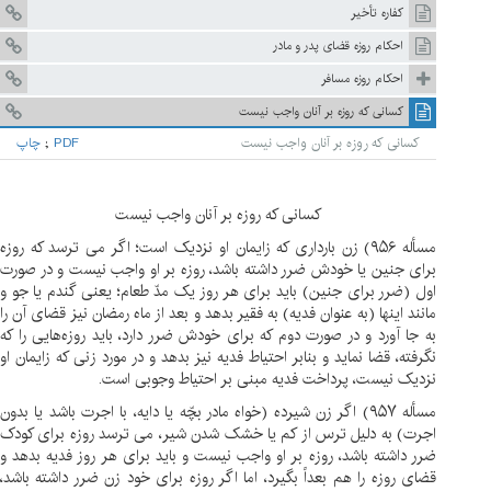
کفاره تأخیر
احکام روزه قضای پدر و مادر
احکام روزه مسافر
كسانى كه روزه بر آنان واجب نيست
كسانى كه روزه بر آنان واجب نيست
PDF
;
چاپ
کسانی که روزه بر آنان واجب نیست
مسأله ۹۵۶)
زن بارداری که زایمان او نزدیک است؛ اگر می ­ترسد که روزه
برای جنین یا خودش ضرر داشته باشد، روزه بر او واجب نیست و در صورت
اول (ضرر برای جنین) باید برای هر روز یک مدّ طعام؛ یعنی گندم یا جو و
مانند اینها (به عنوان فدیه) به فقیر بدهد و بعد از ماه رمضان نیز قضای آن­ را
به­ جا آورد و در صورت دوم که برای خودش ضرر دارد، باید روزه‌هایی را که
نگرفته، قضا نماید و بنابر احتیاط فدیه نیز بدهد و در مورد زنی که زایمان او
نزدیک نیست، پرداخت فدیه مبنی بر احتیاط وجوبی است.
مسأله ۹۵۷) اگر زن شیرده (خواه مادر بچّه یا دایه، با اجرت باشد یا بدون
اجرت) به دلیل ترس از کم یا خشک شدن شیر، می ترسد روزه برای کودک
ضرر داشته باشد، روزه بر او واجب نیست و باید برای هر روز فدیه بدهد و
قضای روزه را هم بعداً بگیرد، اما اگر روزه برای خود زن ضرر داشته باشد،