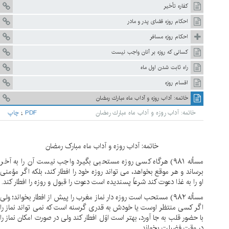
کفاره تأخیر
احکام روزه قضای پدر و مادر
احکام روزه مسافر
كسانى كه روزه بر آنان واجب نيست
راه ثابت شدن اول ماه
اقسام روزه
خاتمه: آداب روزه و آداب ماه مبارك رمضان
خاتمه: آداب روزه و آداب ماه مبارك رمضان
PDF
;
چاپ
خاتمه: آداب روزه و آداب ماه مبارک رمضان
مسأله ۹۸۱) هرگاه کسی روزه مستحبی بگیرد واجب نیست آن را به آخر
برساند و هر موقع بخواهد، می تواند روزه خود را افطار کند، بلکه اگر مؤمنی
او را به غذا دعوت کند شرعاً پسندیده است دعوت را قبول و روزه را افطار کند.
مسأله ۹۸۲) مستحب است روزه دار نماز مغرب را پیش از افطار بخواند؛ ولی
اگر کسی منتظر اوست یا خودش به قدری گرسنه است که نمی تواند نماز را
با حضور قلب به جا آورد، بهتر است اوّل افطار کند ولی در صورت امکان نماز را
در وقت فضیلت بخواند.