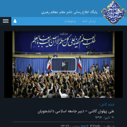
پایگاه اطلاع رسانی دفتر مقام معظم رهبری
ارسال نامه
وجوهات
پخش
ویدیو
فیلم کامل
علی پهلوان کاشی – دبیر جامعه اسلامی دانشجویان
۲۰ /تیر/ ۱۳۹۴
دریافت
:
۴۷mb
mp۴
مدت
:
۱۳:۱۵