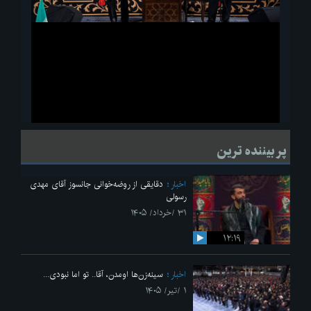
ویدیو
لحظاتی از قرائت زیارت اربعین امام حسین(ع) در مراسم عزاداری هیئات
پر بیننده ترین
دانشجویی
اخبار
دقایقی از روضه‌خوانی جانسوز آقای مهدی
رسولی
۳۱ /خرداد/ ۱۴۰۵
۱۲:۱۹
اخبار
سینه‌زن‌ها اومدن،‌ آقا.. تو اما نبودی...
۱ /تیر/ ۱۴۰۵