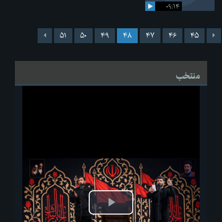
۰۹:۱۴
۵۱
۵۰
۴۹
۴۸
۴۷
۴۶
۴۵
منتخب
پخش