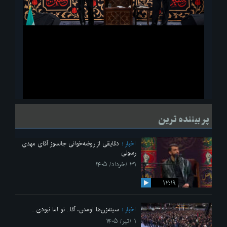
ویدیو
لحظاتی از قرائت زیارت اربعین امام حسین(ع) در مراسم عزاداری هیئات
پر بیننده ترین
دانشجویی
اخبار
دقایقی از روضه‌خوانی جانسوز آقای مهدی
رسولی
۳۱ /خرداد/ ۱۴۰۵
۱۲:۱۹
اخبار
سینه‌زن‌ها اومدن،‌ آقا.. تو اما نبودی...
۱ /تیر/ ۱۴۰۵