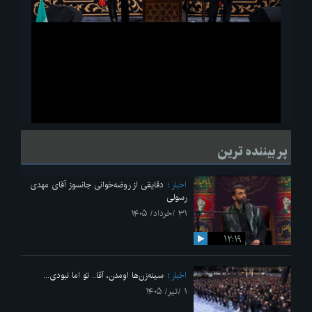
ویدیو
لحظاتی از قرائت زیارت اربعین امام حسین(ع) در مراسم عزاداری هیئات
پر بیننده ترین
دانشجویی
اخبار
دقایقی از روضه‌خوانی جانسوز آقای مهدی
رسولی
۳۱ /خرداد/ ۱۴۰۵
۱۲:۱۹
اخبار
سینه‌زن‌ها اومدن،‌ آقا.. تو اما نبودی...
۱ /تیر/ ۱۴۰۵