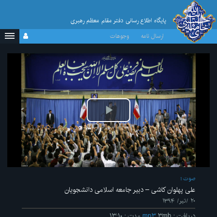
پایگاه اطلاع رسانی دفتر مقام معظم رهبری
ارسال نامه
وجوهات
پخش
ویدیو
صوت
علی پهلوان کاشی – دبیر جامعه اسلامی دانشجویان
۲۰ /تیر/ ۱۳۹۴
دریافت
:
۳mb
mp۳
مدت
:
۱۳:۱۰