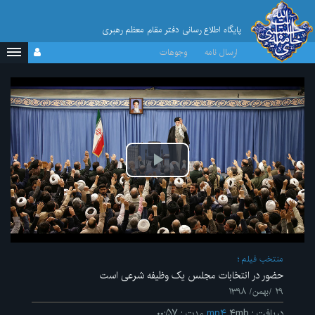
پایگاه اطلاع رسانی دفتر مقام معظم رهبری
ارسال نامه
وجوهات
پخش
ویدیو
منتخب فیلم
حضور در انتخابات مجلس یک وظیفه شرعی است
۲۹ /بهمن/ ۱۳۹۸
دریافت
:
۴mb
mp۴
مدت
:
۰۰:۵۷