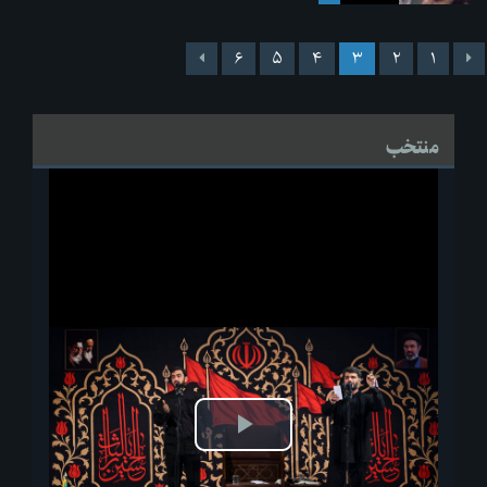
۶
۵
۴
۳
۲
۱
منتخب
پخش