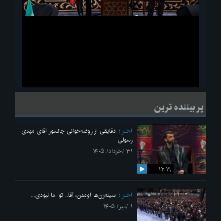
ویدیو
لحظاتی از قرائت زیارت اربعین امام حسین(ع) در مراسم عزاداری هیئات
پر بیننده ترین
دانشجویی
اخبار
دقایقی از روضه‌خوانی جانسوز آقای مهدی
رسولی
۳۱ /خرداد/ ۱۴۰۵
۱۲:۱۹
اخبار
سینه‌زن‌ها اومدن،‌ آقا.. تو اما نبودی...
۱ /تیر/ ۱۴۰۵