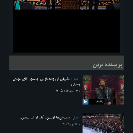
ویدیو
لحظاتی از قرائت زیارت اربعین امام حسین(ع) در مراسم عزاداری هیئات
پر بیننده ترین
دانشجویی
اخبار
دقایقی از روضه‌خوانی جانسوز آقای مهدی
رسولی
۳۱ /خرداد/ ۱۴۰۵
۱۲:۱۹
اخبار
سینه‌زن‌ها اومدن،‌ آقا.. تو اما نبودی...
۱ /تیر/ ۱۴۰۵