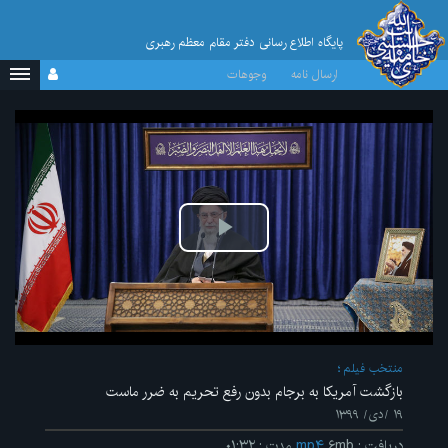
پایگاه اطلاع رسانی دفتر مقام معظم رهبری
ارسال نامه
وجوهات
پخش
ویدیو
منتخب فیلم
بازگشت آمریکا به برجام بدون رفع تحریم به ضرر ماست
۱۹ /دی/ ۱۳۹۹
دریافت
:
۶mb
mp۴
مدت
:
۰۱:۳۲