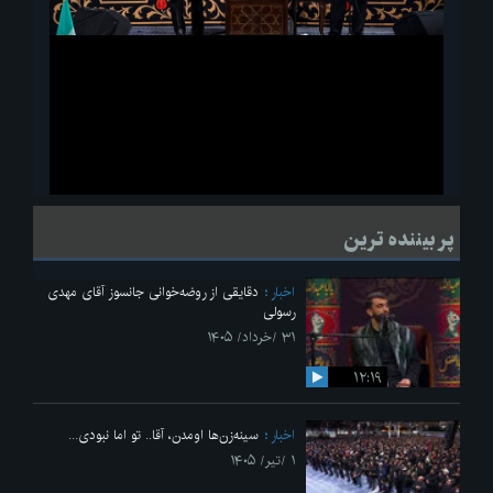
ویدیو
لحظاتی از قرائت زیارت اربعین امام حسین(ع) در مراسم عزاداری هیئات
پر بیننده ترین
دانشجویی
اخبار
دقایقی از روضه‌خوانی جانسوز آقای مهدی
رسولی
۳۱ /خرداد/ ۱۴۰۵
۱۲:۱۹
اخبار
سینه‌زن‌ها اومدن،‌ آقا.. تو اما نبودی...
۱ /تیر/ ۱۴۰۵