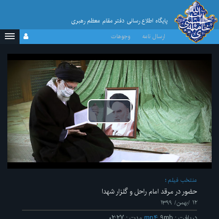
پایگاه اطلاع رسانی دفتر مقام معظم رهبری
ارسال نامه
وجوهات
پخش
ویدیو
منتخب فیلم
حضور در مرقد امام راحل و گلزار شهدا
۱۲ /بهمن/ ۱۳۹۹
دریافت
:
۹mb
mp۴
مدت
:
۰۲:۲۷