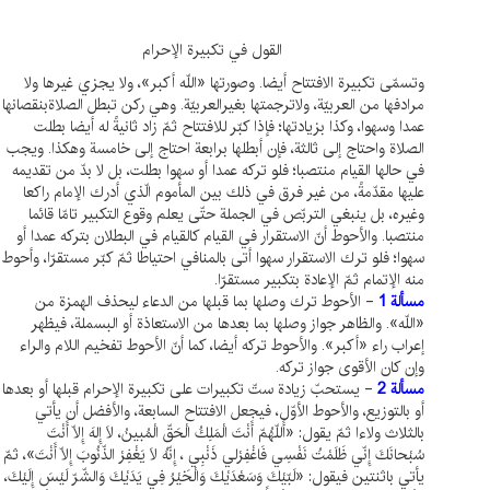
القول في تكبيرة الإحرام
وتسمّى تكبيرة الافتتاح أيضا. وصورتها «اللّه أكبر»، ولا يجزي غيرها ولا
مرادفها من العربيّة، ولاترجمتها بغيرالعربيّة. وهي ركن تبطل الصلاةبنقصانها
عمدا وسهوا، وكذا بزيادتها؛ فإذا كبّر للافتتاح ثمّ زاد ثانيةً له أيضا بطلت
الصلاة واحتاج إلى ثالثة، فإن أبطلها برابعة احتاج إلى خامسة وهكذا. ويجب
في حالها القيام منتصبا؛ فلو تركه عمدا أو سهوا بطلت، بل لا بدّ من تقديمه
عليها مقدّمةً، من غير فرق في ذلك بين المأموم الّذي أدرك الإمام راكعا
وغيره، بل ينبغي التربّص في الجملة حتّى يعلم وقوع التكبير تامّا قائما
منتصبا. والأحوط أنّ الاستقرار في القيام كالقيام في البطلان بتركه عمدا أو
سهوا؛ فلو ترك الاستقرار سهوا أتى بالمنافي احتياطا ثمّ كبّر مستقرّا، وأحوط
منه الإتمام ثمّ الإعادة بتكبير مستقرّا.
مسألة 1
- الأحوط ترك وصلها بما قبلها من الدعاء ليحذف الهمزة من
«اللّه». والظاهر جواز وصلها بما بعدها من الاستعاذة أو البسملة، فيظهر
إعراب راء «أكبر». والأحوط تركه أيضا، كما أنّ الأحوط تفخيم اللام والراء
وإن كان الأقوى جواز تركه.
مسألة 2
- يستحبّ زيادة ستّ تكبيرات على تكبيرة الإحرام قبلها أو بعدها
أو بالتوزيع، والأحوط الأوّل، فيجعل الافتتاح السابعة، والأفضل أن يأتي
بالثلاث ولاءا ثمّ يقول: «أَللّهُمّ أَنْتَ الْمَلِكُ الْحَقّ الْمُبينُ، لَا إِلهَ إِلّا أَنْتَ
سُبْحانَكَ إِنّي ظَلَمْتُ نَفْسِي فَاغْفِرْلي ذَنْبِي ، إِنّهُ لَا يَغْفِرْ الذّنُوبَ إِلّا أَنْتَ»، ثمّ
يأتي باثنتين فيقول: «لَبّيْكَ وَسَعْدَيْكَ وَالْخَيْرُ فِي يَدَيْكَ وَالشّرّ لَيْسَ إِلَيْكَ،