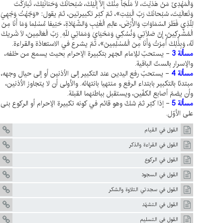
وَالْمَهْدِىّ مَنْ هَدَيْتَ، لَا مَلْجَأَ مِنْكَ إِلّا إِلَيْكَ، سُبْحانَكَ وَحَنانَيْكَ، تَبارَكْتَ
وَتَعالَيْتَ، سُبْحانَكَ رَبّ الْبَيْتِ»، ثمّ كبّر تكبيرتين، ثمّ يقول: «وَجّهْتُ وَجْهِيَ
لِلّذِي فَطَرَ السّمَاوَاتِ وَالْأَرْضَ، عالِمِ الْغَيْبِ وَالشّهَادَةِ، حَنِيفا مُسْلِما وَمَا أَنَا مِنَ
الْمُشْرِكِينَ، إِنّ صَلَاتِي وَنُسُكِي وَمَحْيَايَ وَمَمَاتِي للّهِ ِ رَبّ الْعَالَمِينَ، لَا شَريكَ
لَهُ، وَبِذَلِكَ أُمِرْتُ وَأَنَا مِنَ الْمُسْلِمِينَ»، ثمّ يشرع في الاستعاذة والقراءة.
مسألة 3
- يستحبّ للإمام الجهر بتكبيرة الإحرام بحيث يسمع من خلفه،
والإسرار بالستّ الباقية.
مسألة 4
- يستحبّ رفع اليدين عند التكبير إلى الاُذنين أو إلى حيال وجهه،
مبتدئا بالتكبير بابتداء الرفع و منتهيا بانتهائه. والأولى أن لا يتجاوز الاُذنين،
وأن يضمّ أصابع الكفّين، ويستقبل بباطنهما القبلة.
مسألة 5
- إذا كبّر ثمّ شكّ وهو قائم في كونه تكبيرة الإحرام أو الركوع بنى
على الأوّل.
القول في القيام
القول في القراءة والذكر
القول في الركوع
القول في السجود
القول في سجدتي التلاوة والشكر
القول في التشهّد
القول في التسليم