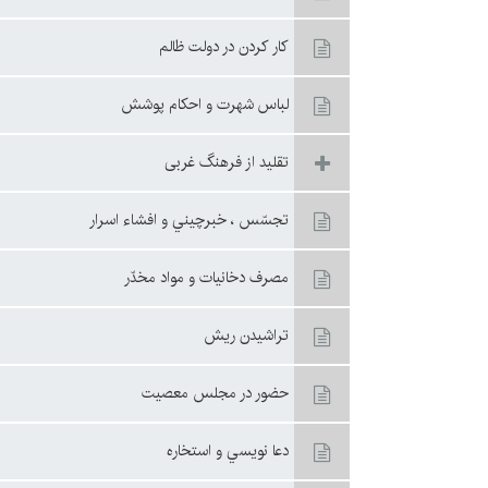
كار كردن در دولت ظالم
لباس شهرت و احكام پوشش
تقليد از فرهنگ غربى
تجسّس ، خبرچيني و افشاء اسرار
مصرف دخانيات و مواد مخدّر
تراشيدن ريش
حضور در مجلس معصيت
دعا نويسي و استخاره