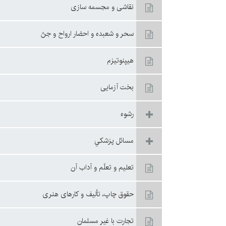
نقاشى و مجسمه سازى
سحر و شعبده و احضار ارواح و جنّ
هيپنوتيزم
بخت آزمايى‏
رشوه
مسائل پزشكي
تعليم و تعلّم و آداب آن
حقوق چاپ، تأليف و كارهای هنری
تجارت با غير مسلمان