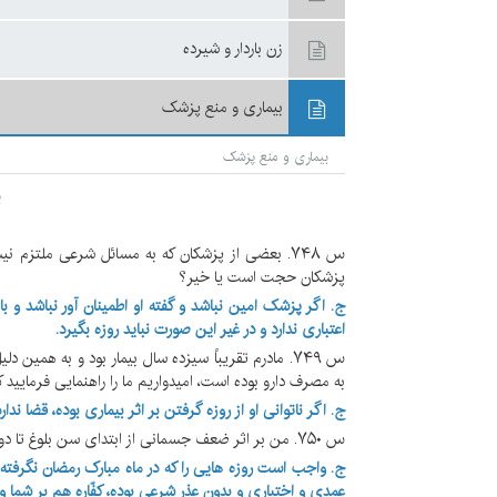
زن باردار و شيرده
بيمارى و منع پزشک
بيمارى و منع پزشک
ب
س ۷۴۸. بعضی از پزشکان که به مسائل شرعی ملتزم نی
پزشکان حجت است یا خیر؟
ج.
اگر پزشک امین نباشد و گفته او اطمینان آور نباشد و با
اعتباری ندارد و در غیر این صورت نباید روزه بگیرد.
س ۷۴۹. مادرم تقریباً سیزده سال بیمار بود و به همین
به مصرف دارو بوده است، امیدواریم ما را راهنمایی فرمایید 
ج. اگر ناتوانی او از روزه گرفتن بر اثر بیماری بوده، قضا ندارد
س ۷۵۰. من بر اثر ضعف جسمانی از ابتدای سن بلوغ تا دوازده سالگی روزه نگرفته ام، در حال حاضر چه تکلیفی دارم؟
ج. واجب است روزه هایی را که در ماه مبارک رمضان نگرفته ای
عمدی و اختیاری و بدون عذر شرعی بوده، کفّاره هم بر شما