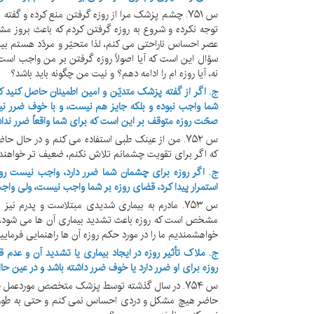
س ۷۵۱. چشم پزشک مرا از روزه گرفتن منع کرده و گفت
توجه نکرده و شروع به روزه گرفتن کردم که باعث بروز مش
عصر احساس ناراحتی می کنم، لذا متحیّر و مردّد هستم بین ا
سؤال این است که آیا اصولاً روزه گرفتن بر من واجب است؟ 
نه، آیا روزه ام را ادامه دهم؟ و نیت من چگونه باید باشد؟
ج. اگر از گفته پزشک متدیّن و امین اطمینان حاصل کنید ک
شما واجب نبوده و بلکه جایز هم نیست، و با خوف ضرر 
صحّت روزه متوقف بر این است که برای شما واقعاً ضرر نداش
س ۷۵۲. من از عینک طبی استفاده می کنم و در حا
که اگر برای تقویت چشمانم تلاش نکنم، ضعیف تر خواهند شد،
ج. اگر روزه برای چشمان شما ضرر دارد، واجب نیست روزه 
استمرار پیدا کرد، قضای روزه بر شما واجب نیست، ولی واج
س ۷۵۳. مادرم به بیماری شدیدی مبتلاست و پدرم 
مشخص است که روزه باعث تشدید بیماری آن ها می شود، تا کن
خواهشمندیم ما را در مورد حکم روزه آن ها راهنمایی فرمایید
ج. ملاک تأثیر روزه در ایجاد بیماری یا تشدید آن و عد
روزه برای او ضرر دارد یا خوف ضرر داشته باشد و در عین ح
س ۷۵۴. در سال گذشته توسط پزشک متخصص موردعمل جر
حاضر هیچ مشکل و دردی احساس نمی کنم و حتی به طور 