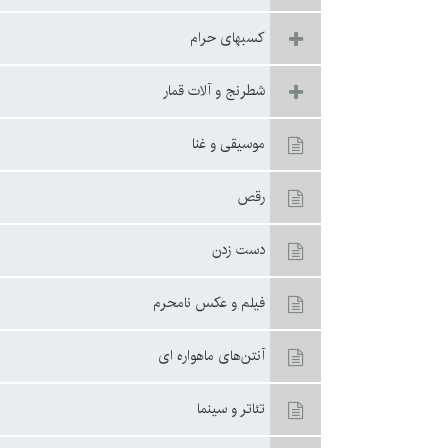
كسبهاى حرام
شطرنج و آلات قمار
موسيقى و غنا
رقص
دست زدن‏
فيلم و عکس نامحرم
آنتن‌هاى ماهواره ‏اى
تئاتر و سينما