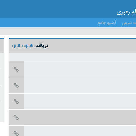
ظم رهبری
ت شرعی
آرشیو جامع
pdf
epub
دریافت: