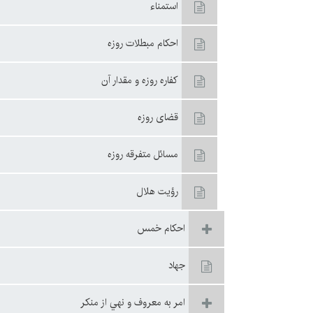
استمناء
احكام مبطلات روزه‏
كفاره روزه و مقدار آن
قضاى روزه‏
مسائل متفرقه روزه
رؤيت هلال
احكام خمس
جهاد
امر به معروف و نهي از منكر