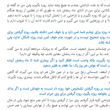
ه است که به علت ناراحتی چشم به هیچ وجه نباید روزه بگیرم، ولی من به گفته او
کلاتی برای من در اثنای ماه رمضان شد. به طوری که در بعضی از روزها هنگام
ین که روزه نگیرم و یا ناراحتی ام را تحمل کرده و روزه را تا غروب ادامه دهم.
و در روزهایی که روزه می گیرم و نمی دانم قدرت ادامه آن را تا غروب دارم یا
ه روزه برای چشم شما ضرر دارد و یا خوف ضرر داشته باشید، روزه گرفتن برای
نیت روزه صحیح نیست و در صورت عدم خوف ضرر نیت روزه اشکال ندارد، ولی
ته باشد.
ل حاضر چشمانم بسیار ضعیف است. هنگامی که به پزشک مراجعه کردم به من گفت
 بنا بر این اگر از روزه ماه رمضان معذور باشم، چه وظیفه ای دارم؟
بگیرید، بلکه واجب است افطار کنید و اگر بیماری شما تا ماه رمضان آینده
ب است که عوض هر روز یک مدّ طعام به فقیر بدهید.
نیز از ضعف جسمانی رنج می برد و در عین حال هر دو روزه می گیرند که گاهی
ون نتوانسته ام آن ها را قانع کنم که لااقل هنگام شدت بیماری روزه نگیرند.
.
م قدرت بر روزه گرفتن تشخیص خود روزه دار نسبت به خودش است و اگر بداند
ال بخواهد روزه بگیرد، روزه گرفتن برای وی حرام است.
احی کلیه قرار گرفتم. وی مرا از گرفتن روزه تا آخر عمر منع نمود، ولی در حال
طبیعی غذا می خورم وآب می نوشم و هیچ یک از عوارض بیماری را هم حس