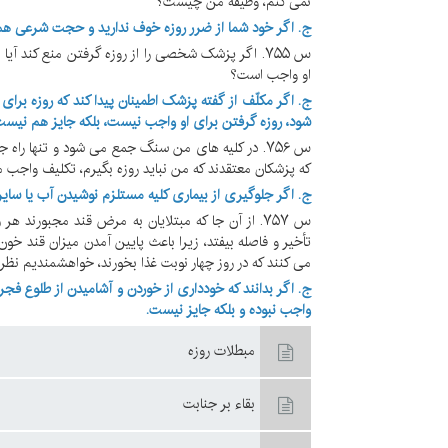
نمی کنم، وظیفه من چیست؟
ج. اگر خود شما از ضرر روزه خوف ندارید و حجت شرعی هم ب
س ۷۵۵. اگر پزشک شخصی را از روزه گرفتن منع کند آی
او واجب است؟
ج. اگر مکلّف از گفته پزشک اطمینان پیدا کند که روزه برای
شود، روزه گرفتن برای او واجب نیست، بلکه جایز هم نیست
س ۷۵۶. در کلیه های من سنگ جمع می شود و تنها را
که پزشکان معتقدند که من نباید روزه بگیرم، تکلیف واجب
ج. اگر جلوگیری از بیماری کلیه مستلزم نوشیدن آب یا سایر
س ۷۵۷. از آن جا که مبتلایان به مرض قند مجبورند ه
تأخیر و فاصله بیفتد، زیرا باعث پایین آمدن میزان قند خ
می کنند که در روز چهار نوبت غذا بخورند، خواهشمندیم نظر شر
ج. اگر بدانند که خودداری از خوردن و آشامیدن از طلوع فجر
واجب نبوده و بلکه جایز نیست.
مبطلات روزه‏
بقاء بر جنابت