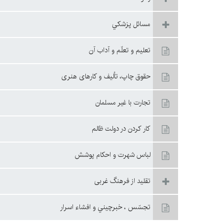
مسائل پزشكي
تعليم و تعلّم و آداب آن
حقوق چاپ، تأليف و كارهای هنری
تجارت با غير مسلمان
كار كردن در دولت ظالم
لباس شهرت و احكام پوشش
تقليد از فرهنگ غربى
تجسّس ، خبرچيني و افشاء اسرار