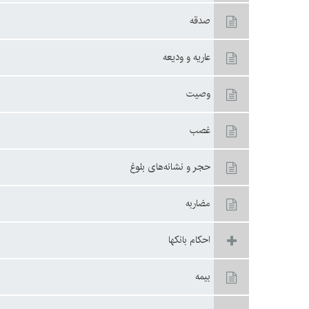
صدقه
عاريه و وديعه
وصيت
غصب
حجر و نشانه‌هاى بلوغ
مضاربه
احكام بانكها
بيمه