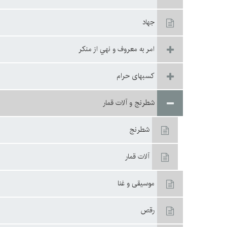
جهاد
امر به معروف و نهي از منكر
كسبهاى حرام
شطرنج و آلات قمار
شطرنج‏
آلات قمار
موسيقى و غنا
رقص