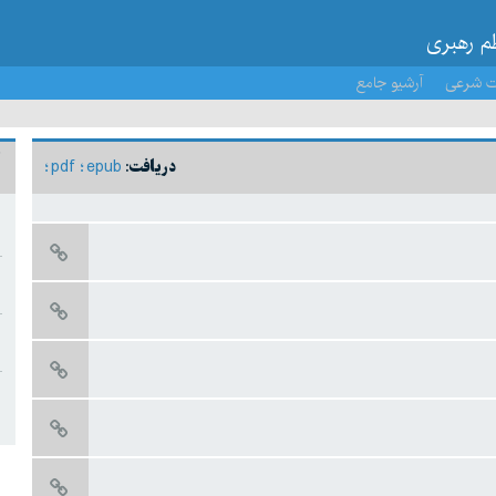
ظم رهبری
ت شرعی
آرشیو جامع
pdf
epub
دریافت: