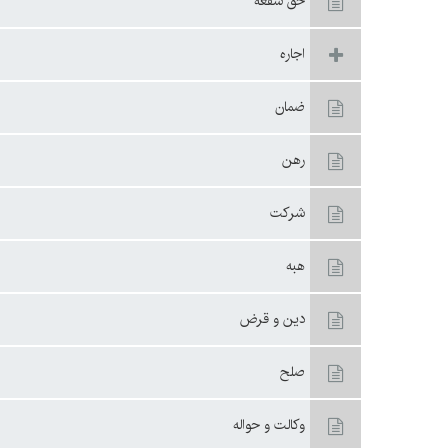
حق شفعه
اجاره
ضمان
رهن
شركت
هبه
دين و قرض
صلح
وكالت و حواله