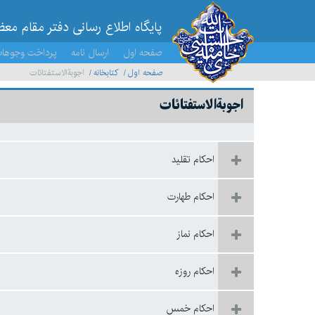
پایگاه اطلاع رسانی دفتر مقام مع
صفحه اول
ارسال نامه
پرداخت وجوها
صفحه اول
کتابخانه
اجوبة‌الاستفتائات
اجوبة‌الاستفتائات
احكام تقليد
احکام طهارت
احكام نماز
احكام روزه
احكام خمس