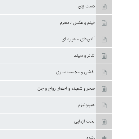
دست زدن‏
فيلم و عکس نامحرم
آنتن‌هاى ماهواره ‏اى
تئاتر و سينما
نقاشى و مجسمه سازى
سحر و شعبده و احضار ارواح و جنّ
هيپنوتيزم
بخت آزمايى‏
رشوه