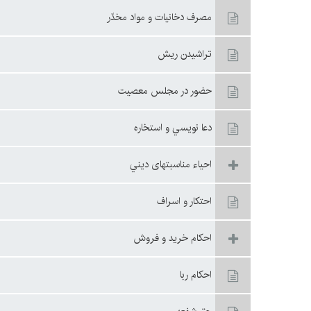
مصرف دخانيات و مواد مخدّر
تراشيدن ريش
حضور در مجلس معصيت
دعا نويسي و استخاره
احياء مناسبتهاى ديني
احتكار و اسراف
احكام خريد و فروش
احكام ربا