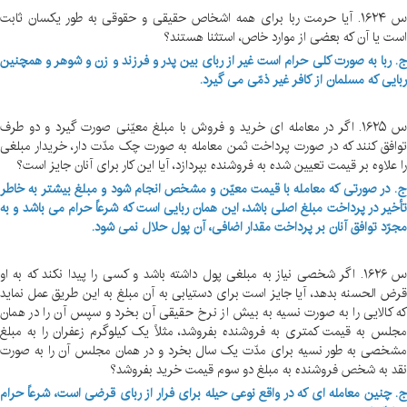
س ۱۶۲۴. آیا حرمت ربا برای همه اشخاص حقیقی و حقوقی به طور یکسان ثابت
است یا آن که بعضی از موارد خاص، استثنا هستند؟
ج. ربا به صورت کلی حرام است غیر از ربای بین پدر و فرزند و زن و شوهر و همچنین
ربایی که مسلمان از کافر غیر ذمّی می گیرد.
س ۱۶۲۵. اگر در معامله ای خرید و فروش با مبلغ معیّنی صورت گیرد و دو طرف
توافق کنند که در صورت پرداخت ثمن معامله به صورت چک مدّت دار، خریدار مبلغی
را علاوه بر قیمت تعیین شده به فروشنده بپردازد، آیا این کار برای آنان جایز است؟
ج. در صورتی که معامله با قیمت معیّن و مشخص انجام شود و مبلغ بیشتر به خاطر
تأخیر در پرداخت مبلغ اصلی باشد، این همان ربایی است که شرعاً حرام می باشد و به
مجرّد توافق آنان بر پرداخت مقدار اضافی، آن پول حلال نمی شود.
س ۱۶۲۶. اگر شخصی نیاز به مبلغی پول داشته باشد و کسی را پیدا نکند که به او
قرض الحسنه بدهد، آیا جایز است برای دستیابی به آن مبلغ به این طریق عمل نماید
که کالایی را به صورت نسیه به بیش از نرخ حقیقی آن بخرد و سپس آن را در همان
مجلس به قیمت کمتری به فروشنده بفروشد، مثلاً یک کیلوگرم زعفران را به مبلغ
مشخصی به طور نسیه برای مدّت یک سال بخرد و در همان مجلس آن را به صورت
نقد به شخص فروشنده به مبلغ دو سوم قیمت خرید بفروشد؟
ج. چنین معامله ای که در واقع نوعی حیله برای فرار از ربای قرضی است، شرعاً حرام