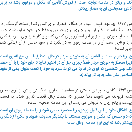
کند و ربای در معامله عبارت است از فروش کالایی که مکیل و موزون باشد در برابر
کالای همجنس آن به مقدار زیادتر.
س ۱۶۲۲. چنانچه خوردن مردار در هنگام اضطرار برای کسی که از شدّت گرسنگی در
خطر مرگ است و غیر از مردار چیزی برای خوردن و حفظ جان خود ندارد، شرعاً جایز
است، آیا خوردن ربا نیز بر اثر اضطرار برای کسی که توان کار ندارد ولی سرمایه کمی
دارد و ناچار است آن را در معامله ربوی به کار بگیرد تا با سود حاصل از آن زندگی کند،
جایز است؟
ج. ربا حرام است و قیاس آن به خوردن مردار در حال اضطرار قیاس مع الفارق است
زیرا مضطرّ به خوردن مردار فعلاً چیزی جز آن در اختیار ندارد تا جان خود را با آن حفظ
کند. ولی شخصی که توان کار ندارد می تواند سرمایه خود را تحت عنوان یکی از عقود
اسلامی مثل مضاربه به کار بیاندازد.
س ۱۶۲۳. گاهی تمبرهای پستی در معاملات تجاری به قیمتی بیش از نرخ تعیین
شده فروخته می شوند، مثلاً تمبری که بیست ریال قیمت گذاری شده، به قیمت
بیست و پنج ریال به فروش می رسد، آیا این معامله صحیح است؟
ج. اشکال ندارد و این قبیل زیادی، ربا محسوب نمی شود زیرا معامله ربوی آن است
که دو جنس که مکیل و موزون هستند با یکدیگر معاوضه شوند و یکی از دیگری
بیشتر باشد که این نوع معامله، باطل است.