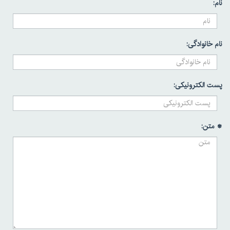
نام:
نام خانوادگی:
پست الکترونیکی:
* متن: