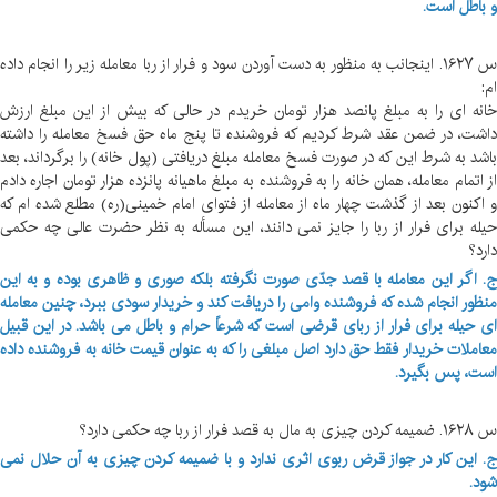
و باطل است.
س ۱۶۲۷. اینجانب به منظور به دست آوردن سود و فرار از ربا معامله زیر را انجام داده
ام:
خانه ای را به مبلغ پانصد هزار تومان خریدم در حالی که بیش از این مبلغ ارزش
داشت، در ضمن عقد شرط کردیم که فروشنده تا پنج ماه حق فسخ معامله را داشته
باشد به شرط این که در صورت فسخ معامله مبلغ دریافتی (پول خانه) را برگرداند، بعد
از اتمام معامله، همان خانه را به فروشنده به مبلغ ماهیانه پانزده هزار تومان اجاره دادم
و اکنون بعد از گذشت چهار ماه از معامله از فتوای امام خمینی(ره) مطلع شده ام که
حیله برای فرار از ربا را جایز نمی دانند، این مسأله به نظر حضرت عالی چه حکمی
دارد؟
ج. اگر این معامله با قصد جدّی صورت نگرفته بلکه صوری و ظاهری بوده و به این
منظور انجام شده که فروشنده وامی را دریافت کند و خریدار سودی ببرد، چنین معامله
ای حیله برای فرار از ربای قرضی است که شرعاً حرام و باطل می باشد. در این قبیل
معاملات خریدار فقط حق دارد اصل مبلغی را که به عنوان قیمت خانه به فروشنده داده
است، پس بگیرد.
س ۱۶۲۸. ضمیمه کردن چیزی به مال به قصد فرار از ربا چه حکمی دارد؟
ج. این کار در جواز قرض ربوی اثری ندارد و با ضمیمه کردن چیزی به آن حلال نمی
شود.