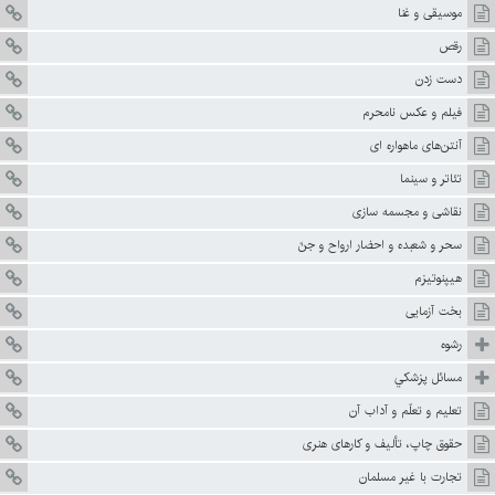
موسيقى و غنا
رقص
دست زدن‏
فيلم و عکس نامحرم
آنتن‌هاى ماهواره ‏اى
تئاتر و سينما
نقاشى و مجسمه سازى
سحر و شعبده و احضار ارواح و جنّ
هيپنوتيزم
بخت آزمايى‏
رشوه
مسائل پزشكي
تعليم و تعلّم و آداب آن
حقوق چاپ، تأليف و كارهای هنری
تجارت با غير مسلمان