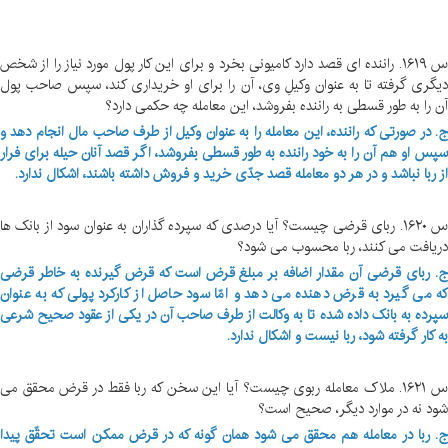
س ۱۶۱۹. راننده ای قصد دارد کامیونی بخرد و برای این کار پول مورد نیاز را از شخص
دیگری گرفته تا به عنوان وکیلِ وی، آن را برای او خریداری کند، سپس صاحب پول
آن را به طور قسطی به راننده بفروشد، این معامله چه حکمی دارد؟
ج. در صورتی که راننده، این معامله را به عنوان وکیل از طرف صاحب مال انجام دهد و
سپس او هم آن را به خود راننده به طور قسطی بفروشد، اگر قصد آنان حیله برای فرار
از ربا نباشد و در هر دو معامله قصد جدّی خرید و فروش داشته باشند، اشکال ندارد.
س ۱۶۲۰. ربای قرضی چیست؟ آیا درصدی که سپرده گذاران به عنوان سود از بانک ها
دریافت می کنند، ربا محسوب می شود؟
ج. ربای قرضی آن مقدار اضافه بر مبلغ قرض است که قرض گیرنده به خاطر قرضی
که می گیرد به قرض دهنده می دهد و امّا سود حاصل از کارکرد پولی که به عنوان
سپرده به بانک داده شده تا به وکالت از طرف صاحب آن در یکی از عقود صحیح شرعی
به کار گرفته شود، ربا نیست و اشکال ندارد.
س ۱۶۲۱. ملاک معامله ربوی چیست؟ آیا این سخن که ربا فقط در قرض محقق می
شود نه در موارد دیگر، صحیح است؟
ج. ربا در معامله هم محقق می شود همان گونه که در قرض ممکن است تحقّق پیدا