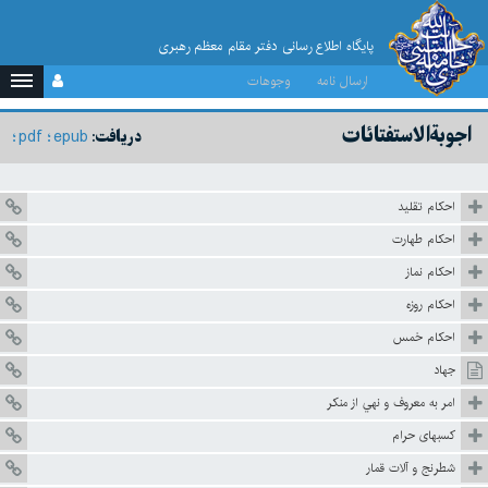
پایگاه اطلاع رسانی دفتر مقام معظم رهبری
ارسال نامه
وجوهات
اجوبة‌الاستفتائات
pdf
epub
دریافت:
احكام تقليد
احکام طهارت
احكام نماز
احكام روزه
احكام خمس
جهاد
امر به معروف و نهي از منكر
كسبهاى حرام
شطرنج و آلات قمار