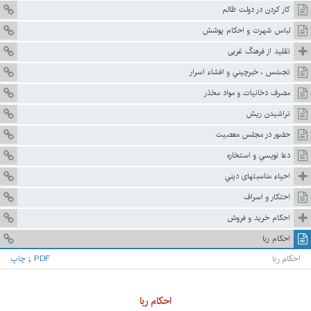
كار كردن در دولت ظالم
لباس شهرت و احكام پوشش
تقليد از فرهنگ غربى
تجسّس ، خبرچيني و افشاء اسرار
مصرف دخانيات و مواد مخدّر
تراشيدن ريش
حضور در مجلس معصيت
دعا نويسي و استخاره
احياء مناسبتهاى ديني
احتكار و اسراف
احكام خريد و فروش
احكام ربا
احكام ربا
PDF
;
چاپ
احکام ربا