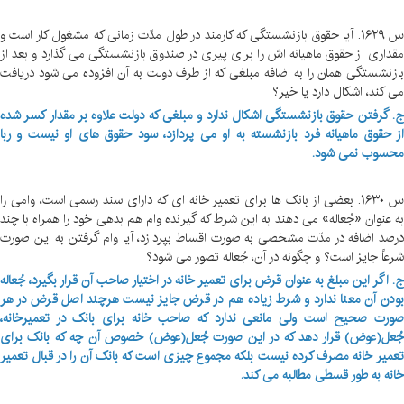
س ۱۶۲۹. آیا حقوق بازنشستگی که کارمند در طول مدّت زمانی که مشغول کار است و
مقداری از حقوق ماهیانه اش را برای پیری در صندوق بازنشستگی می گذارد و بعد از
بازنشستگی همان را به اضافه مبلغی که از طرف دولت به آن افزوده می شود دریافت
می کند، اشکال دارد یا خیر؟
ج. گرفتن حقوق بازنشستگی اشکال ندارد و مبلغی که دولت علاوه بر مقدار کسر شده
از حقوق ماهیانه فرد بازنشسته به او می پردازد، سود حقوق های او نیست و ربا
محسوب نمی شود.
س ۱۶۳۰. بعضی از بانک ها برای تعمیر خانه ای که دارای سند رسمی است، وامی را
به عنوان «جُعاله» می دهند به این شرط که گیرنده وام هم بدهی خود را همراه با چند
درصد اضافه در مدّت مشخصی به صورت اقساط بپردازد، آیا وام گرفتن به این صورت
شرعاً جایز است؟ و چگونه در آن، جُعاله تصور می شود؟
ج. اگر این مبلغ به عنوان قرض برای تعمیر خانه در اختیار صاحب آن قرار بگیرد، جُعاله
بودن آن معنا ندارد و شرط زیاده هم در قرض جایز نیست هرچند اصل قرض در هر
صورت صحیح است ولی مانعی ندارد که صاحب خانه برای بانک در تعمیرخانه،
جُعل(عوض) قرار دهد که در این صورت جُعل(عوض) خصوص آن چه که بانک برای
تعمیر خانه مصرف کرده نیست بلکه مجموع چیزی است که بانک آن را در قبال تعمیر
خانه به طور قسطی مطالبه می کند.