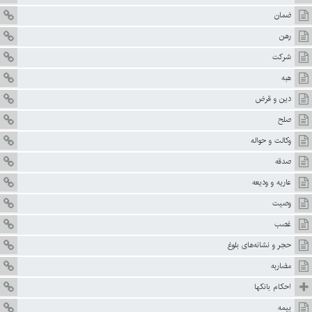
ضمان
رهن
شركت
هبه
دين و قرض
صلح
وكالت و حواله
صدقه
عاريه و وديعه
وصيت
غصب
حجر و نشانه‌هاى بلوغ
مضاربه
احكام بانكها
بيمه