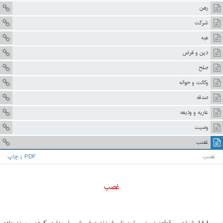
رهن
شركت
هبه
دين و قرض
صلح
وكالت و حواله
صدقه
عاريه و وديعه
وصيت
غصب
غصب
PDF
;
چاپ
غصب