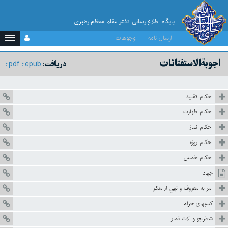
پایگاه اطلاع رسانی دفتر مقام معظم رهبری
ارسال نامه
وجوهات
اجوبة‌الاستفتائات
pdf
epub
دریافت:
احكام تقليد
احکام طهارت
احكام نماز
احكام روزه
احكام خمس
جهاد
امر به معروف و نهي از منكر
كسبهاى حرام
شطرنج و آلات قمار