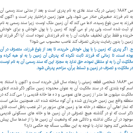
س ۱۸۸۲. زمینی در یک سند عادی به نام پدری است و بعد از مدتی سند رسمی آن
به نام فرزند صغیرش صادر می شود، ولی هنوز زمین دراختیار پدر است و اکنون که
فرزند به سن بلوغ رسیده، ادعا می کند که آن زمین ملک اوست زیرا سند رسمی به نام
او ثبت شده است، ولی پدر او می گوید که زمین را با پول خودش و برای خودش
خریده و فقط برای تخفیف مالیات، آن را به نام فرزندش نموده است. آیا اگر فرزند او
زمین را بدون رضایت پدرش تصرّف کند غاصب محسوب می شود؟
ج. اگر پدری که زمین را با پول خودش خریده، تا بعد از بلوغ فرزند، متصرّف در آن
بوده است، تا زمانی که فرزند ثابت نکرده که پدرش آن زمین را به او هبه کرده و
مالکیّت آن را به او منتقل نموده، حق ندارد به مجرّد این که سند رسمی آن به نام اوست
در مالکیّت و تصرّف در زمین و تسلط برآن، مزاحم پدرش شود.
س ۱۸۸۳. شخصی قطعه زمینی را پنجاه سال قبل خریده است و اکنون با استناد به
اسم کوه بلندی که در سند مالکیت آن به عنوان محدوده زمین مذکور ذکر شده، ادعای
مالکیت میلیون ها متر از زمین های عمومی و ده ها خانه قدیمی را می کند که در
منطقه واقع بین زمین خریداری شده و آن کوه ساخته شده اند، همچنین مدّعی است
که نماز اهالی آن منطقه در خانه ها و زمین های مزبور بر اثر غصب باطل است، قابل
ذکر است که او در گذشته هیچ تصرّفی در آن زمین ها و خانه های مسکونی قدیمی
موجود در آن مکان نداشته و دلائلی هم که وضعیت آن زمین ها را از صدها سال پیش
مشخص کند وجود ندارد، با توجه به این مطالب مسأله چه حکمی دارد؟