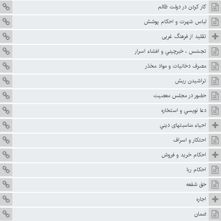
كار كردن در دولت ظالم
لباس شهرت و احكام پوشش
تقليد از فرهنگ غربى
تجسّس ، خبرچيني و افشاء اسرار
مصرف دخانيات و مواد مخدّر
تراشيدن ريش
حضور در مجلس معصيت
دعا نويسي و استخاره
احياء مناسبتهاى ديني
احتكار و اسراف
احكام خريد و فروش
احكام ربا
حق شفعه
اجاره
ضمان