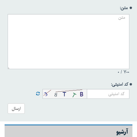
* متن:
۰
۷۰۰ /
* کد امنیتی:
ارسال
آرشیو