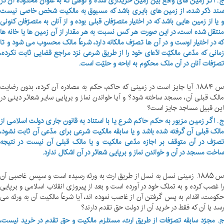
ج. اگر زمین های واقع بین زمین خریداری شده و کوهی که به عنوان محدوده آن در
سند ذکر شده، از زمین های بایری باشد که مسبوق به مالکیت شخص خاصی نیست
و یا از زمین هایی باشد که در اختیار متصرّفان قبلی بوده و از آنان به متصرّفان کنونی
منتقل شده است، در این صورت هر کس نسبت به هر مقدار از آن زمین ها یا خانه ها
که در اختیار اوست و در آن ها تصرّف مالکانه دارد، شرعاً مالک محسوب می شود و تا
زمانی که مدّعی مالکیّت ادّعای خود را از طریق شرعی نزد مراجع قضایی ثابت نکرده،
تصرّفات آنان در آن ملک محکوم به اباحه و حلیّت است.
س ۱۸۸۴. آیا جایز است در زمینی که حاکم، حکم به مصادره آن کرده، بدون رضایت
مالک قبلی آن، مسجد ساخته شود؟ و آیا خواندن نماز و برپایی سایر شعائر دینی در
این قبیل مساجد جایز است؟
ج. اگر زمین مزبور به حکم حاکم شرع یا با استناد به قانون جاری دولت اسلامی از
مالک قبلی آن گرفته شده باشد و یا سابقه مالکیت شرعی برای مدّعی آن ثابت نشود،
تصرّف در آن متوقف بر اجازه مدّعی مالکیت و یا مالک قبلی آن نیست در نتیجه
ساخت مسجد در آن و خواندن نماز و برپایی شعائر در آن اشکال ندارد.
س ۱۸۸۵. زمینی نسل به نسل از طریق ارث به ورثه رسیده است و سپس غاصبی آن
را غصب کرده و به تملک خود در آورده است و بعد از پیروزی انقلاب اسلامی و برپایی
حکومت، اقدام به پس گرفتن آن از غاصب نموده اند، آیا شرعاً مالکیت آن به ورثه می
رسد یا آن که فقط در خرید آن از دولت حق تقدم دارند؟
ج. مجرّد سابقه تصرّفات از طریق ارث، مستلزم مالکیت و حق تقدم در خرید نیست،