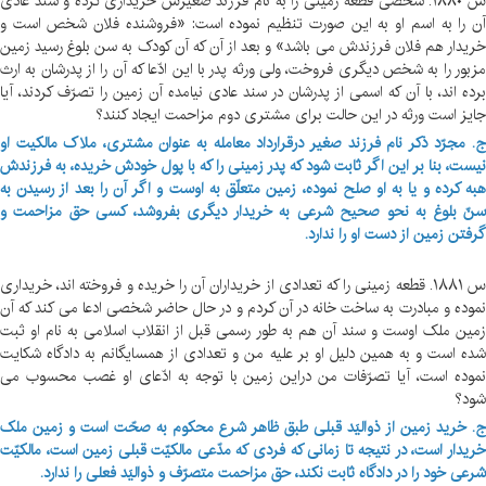
س ۱۸۸۰. شخصی قطعه زمینی را به نام فرزند صغیرش خریداری کرده و سند عادی
آن را به اسم او به این صورت تنظیم نموده است: «فروشنده فلان شخص است و
خریدار هم فلان فرزندش می باشد» و بعد از آن که آن کودک به سن بلوغ رسید زمین
مزبور را به شخص دیگری فروخت، ولی ورثه پدر با این ادّعا که آن را از پدرشان به ارث
برده اند، با آن که اسمی از پدرشان در سند عادی نیامده آن زمین را تصرّف کردند، آیا
جایز است ورثه در این حالت برای مشتری دوم مزاحمت ایجاد کنند؟
ج. مجرّد ذکر نام فرزند صغیر درقرارداد معامله به عنوان مشتری، ملاک مالکیت او
نیست، بنا بر این اگر ثابت شود که پدر زمینی را که با پول خودش خریده، به فرزندش
هبه کرده و یا به او صلح نموده، زمین متعلّق به اوست و اگر آن را بعد از رسیدن به
سنّ بلوغ به نحو صحیح شرعی به خریدار دیگری بفروشد، کسی حق مزاحمت و
گرفتن زمین از دست او را ندارد.
س ۱۸۸۱. قطعه زمینی را که تعدادی از خریداران آن را خریده و فروخته اند، خریداری
نموده و مبادرت به ساخت خانه در آن کردم و در حال حاضر شخصی ادعا می کند که آن
زمین ملک اوست و سند آن هم به طور رسمی قبل از انقلاب اسلامی به نام او ثبت
شده است و به همین دلیل او بر علیه من و تعدادی از همسایگانم به دادگاه شکایت
نموده است، آیا تصرّفات من دراین زمین با توجه به ادّعای او غصب محسوب می
شود؟
ج. خرید زمین از ذوالیَد قبلی طبق ظاهر شرع محکوم به صحّت است و زمین ملک
خریدار است، در نتیجه تا زمانی که فردی که مدّعی مالکیّت قبلی زمین است، مالکیّت
شرعی خود را در دادگاه ثابت نکند، حق مزاحمت متصرّف و ذوالیَد فعلی را ندارد.