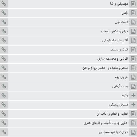
موسيقى و غنا
رقص
دست زدن‏
فيلم و عکس نامحرم
آنتن‌هاى ماهواره ‏اى
تئاتر و سينما
نقاشى و مجسمه سازى
سحر و شعبده و احضار ارواح و جنّ
هيپنوتيزم
بخت آزمايى‏
رشوه
مسائل پزشكي
تعليم و تعلّم و آداب آن
حقوق چاپ، تأليف و كارهای هنری
تجارت با غير مسلمان