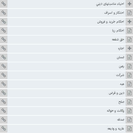
احياء مناسبتهاى ديني
احتكار و اسراف
احكام خريد و فروش
احكام ربا
حق شفعه
اجاره
ضمان
رهن
شركت
هبه
دين و قرض
صلح
وكالت و حواله
صدقه
عاريه و وديعه