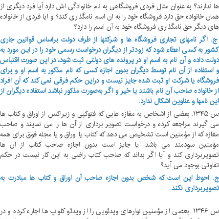
ا ندارند؟ به عنوان مثال فردی فروشگاهی به نام خانوادگی اش دارد آیا فرد دیگری از
مان خانواده حق دارد فروشگاه خود را به آن اسم نامگذاری کند؟ و آیا فردی از خانواده
ای دیگر حق نامگذاری فروشگاه خود به آن اسم را دارد؟
. اگر نامهای تجاری فروشگاه ها و شرکتها از طرف دولت براساس قوانین جاری
شور به کسی اعطاء شود که زودتر از دیگران درخواست رسمی خود را در این مورد به
ولت داده و آن نام به اسم او در پرونده های دولتی ثبت شود، در این صورت اقتباس
 استفاده از آن نام توسط دیگران بدون اجازه کسی که نام مذکور به اسم او و برای
روشگاه یا شرکت او ثبت شده جایز نیست و دراین حکم فرقی نمی کند که آن افراد
ز خانواده صاحب آن نام باشند یا خیر و اگر به‌صورت مذکور نباشد استفاده دیگران از
ین نامها و عناوین اشکال ندارد.
س ۱۳۴۵. بعضی از اشخاص به مغازه هایی که فتوکپی و زیراکس از اوراق و کتاب ها
ی گیرند مراجعه کرده و درخواست تصویر برداری از آن ها را می نمایند و صاحب
غازه که از مؤمنین است تشخیص می دهد که کتاب یا اوراق و یا مجله فوق برای همه
ؤمنین سودمند می باشد آیا جایز است بدون اجازه صاحب کتاب از آن ها
صویربرداری کند و آیا اگر بداند که صاحب کتاب راضی به این کار نیست در حکم
فاوتی بوجود می آید؟
. احوط این است که شخص بدون اجازه صاحب آن اوراق و کتاب ها مبادرت به
صویربرداری نکند.
س ۱۳۴۶. بعضی از مؤمنین نوارهای ویدئویی را از ویدئو کلوپ ها اجاره کرده و در