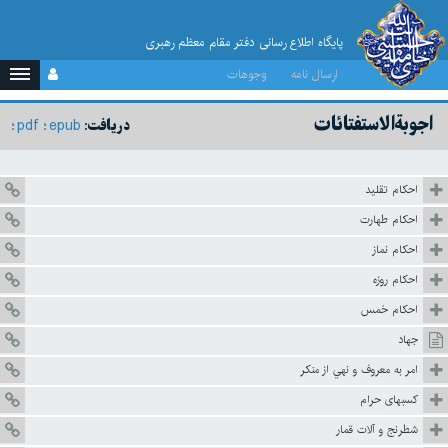
پایگاه اطلاع رسانی دفتر مقام معظم رهبری
ارسال نامه
وجوهات
اجوبة‌الاستفتائات
pdf
epub
دریافت:
احكام تقليد
احکام طهارت
احكام نماز
احكام روزه
احكام خمس
جهاد
امر به معروف و نهي از منكر
كسبهاى حرام
شطرنج و آلات قمار