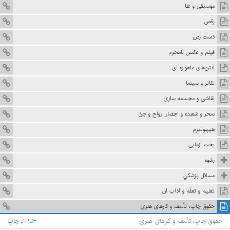
موسيقى و غنا
رقص
دست زدن‏
فيلم و عکس نامحرم
آنتن‌هاى ماهواره ‏اى
تئاتر و سينما
نقاشى و مجسمه سازى
سحر و شعبده و احضار ارواح و جنّ
هيپنوتيزم
بخت آزمايى‏
رشوه
مسائل پزشكي
تعليم و تعلّم و آداب آن
حقوق چاپ، تأليف و كارهای هنری
حقوق چاپ، تأليف و كارهای هنری
PDF
;
چاپ