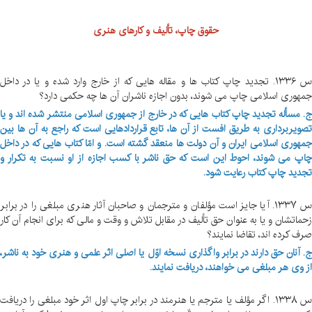
حقوق چاپ، تألیف و کارهای هنری
س ۱۳۳۶. تجدید چاپ کتاب ها و مقاله هایی که از خارج وارد شده و یا در داخل
مهوری اسلامی چاپ می شوند، بدون اجازه ناشران آن ها چه حکمی دارد؟
. مسأله تجدید چاپ کتاب هایی که در خارج از جمهوری اسلامی منتشر شده اند و یا
صویربرداری به طریق افست از آن ها، تابع قراردادهایی است که راجع به آن ها بین
مهوری اسلامی ایران و آن دولت ها منعقد گشته است. و امّا کتاب هایی که در داخل
اپ می شوند، احوط این است که حق ناشر با کسب اجازه از او نسبت به تکرار و
جدید چاپ کتاب رعایت شود.
س ۱۳۳۷. آیا جایز است مؤلفان و مترجمان و صاحبان آثار هنری مبلغی را در برابر
حماتشان و یا به عنوان حق تألیف در مقابل تلاش و وقت و مالی که برای انجام آن کار
رف کرده اند، تقاضا نمایند؟
. آنان حق دارند در برابر واگذاری نسخه اوّل یا اصلی اثر علمی و هنری خود به ناشر،
ز وی هر مبلغی می خواهند، دریافت نمایند.
س ۱۳۳۸. اگر مؤلف یا مترجم یا هنرمند در برابر چاپ اول اثر خود مبلغی را دریافت