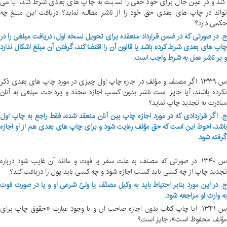
کند و در عین حال برای خود حقّی را نسبت به چاپ های بعدی شرط کند، آیا می
واند در چاپ های بعدی حق خود را از ناشر مطالبه نماید؟ دریافت این مبلغ چه
کمی دارد؟
. در صورتی که در ضمن قرارداد منعقده برای تحویل نسخه اول، دریافت مبلغی را در
اپ های بعدی شرط کرده باشد یا قانون آن را اقتضا کند، گرفتن آن مبلغ اشکال ندارد
 بر ناشر عمل به شرط واجب است.
س ۱۳۳۹. اگر مصنف و مؤلف در اجازه چاپ اول چیزی در مورد چاپ های بعدی ذکر
کرده باشند، آیا جایز است ناشر بدون کسب اجازه مجدّد و پرداخت مبلغی به آنان
بادرت به تجدید چاپ نماید؟
. اگر قراردادی که در مورد اجازه چاپ بین آنان منعقد شده، فقط راجع به چاپ اول
اشد، احوط این است که حق مؤلف رعایت شود و برای چاپ های بعدی هم از او اجازه
رفته شود.
س ۱۳۴۰. در صورتی که مصنف به علت سفر یا فوت و مانند آن غایب شود درباره
جدید چاپ از چه کسی باید کسب اجازه شود و چه کسی باید پول را دریافت کند؟
.
در این مورد بنابر احتیاط باید به وکیل مصنّف یا ولیّ شرعی او و یا در صورت فوت
ه وارث او مراجعه شود.
س ۱۳۴۱. آیا چاپ کتاب بدون اجازه صاحب آن و با وجود عبارت «حقوق چاپ برای
ؤلف محفوظ است»، جایز است؟