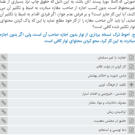
ورتی که کاملاً مورد پسند آنان باشد، به این دلیل که حقوق چاپ نزد بسیاری از علما
یرمحفوظ است، بدون کسب اجازه از صاحب مغازه مبادرت به ضبط و تکثیر آن می
نند، آیا این کار جایز است؟ و بر فرض عدم جواز، اگر فردی اقدام به ضبط یا تکثیر آن
ماید، آیا باید الآن صاحب مغازه را از کار خود مطلع نماید یا این که پاک کردن محتوای
وار تکثیر شده کافی است؟
. احوط ترک نسخه برداری از نوار بدون اجازه صاحب آن است، ولی اگر بدون اجازه
بادرت به این کار کرد، محو کردن محتوای نوار کافی است.
تجارت با غير مسلمان
كار كردن در دولت ظالم
لباس شهرت و احكام پوشش
تقليد از فرهنگ غربى
تجسّس ، خبرچيني و افشاء اسرار
مصرف دخانيات و مواد مخدّر
تراشيدن ريش
حضور در مجلس معصيت
دعا نويسي و استخاره