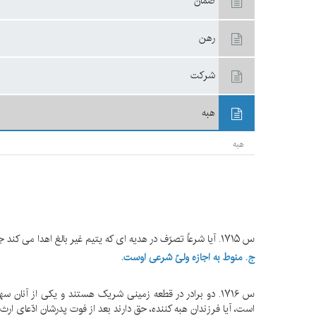
ضمان
رهن
شركت
هبه
هبه
س ۱۷۱۵. آیا شرعاً تصرّف در هدیه ای که یتیم غیر بالغ اهدا می کند جایز است؟
ج. منوط به اجازه ولیّ شرعی اوست.
س ۱۷۱۶. دو برادر در قطعه زمینی شریک هستند و یکی از آنا
است، آیا فرزندان هبه کننده، حق دارند بعد از فوت پدرشان ادّعای ارث د