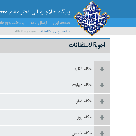
پایگاه اطلاع رسانی دفتر مقام مع
صفحه اول
ارسال نامه
پرداخت وجوها
صفحه اول
کتابخانه
اجوبة‌الاستفتائات
اجوبة‌الاستفتائات
احكام تقليد
احکام طهارت
احكام نماز
احكام روزه
احكام خمس