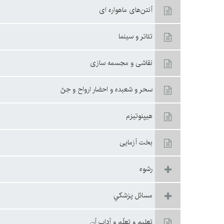
آنتن‌هاى ماهواره ‏اى
تئاتر و سينما
نقاشى و مجسمه سازى
سحر و شعبده و احضار ارواح و جنّ
هيپنوتيزم
بخت آزمايى‏
رشوه
مسائل پزشكي
تعليم و تعلّم و آداب آن