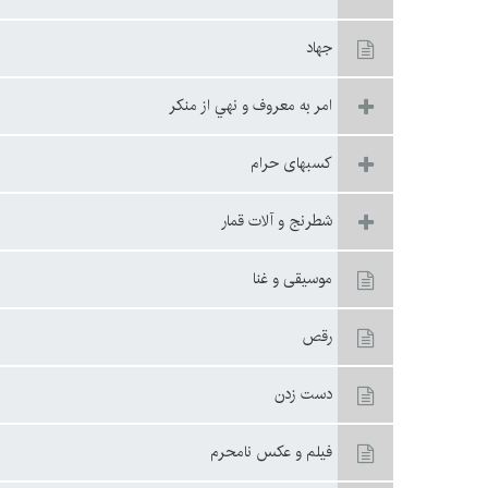
جهاد
امر به معروف و نهي از منكر
كسبهاى حرام
شطرنج و آلات قمار
موسيقى و غنا
رقص
دست زدن‏
فيلم و عکس نامحرم