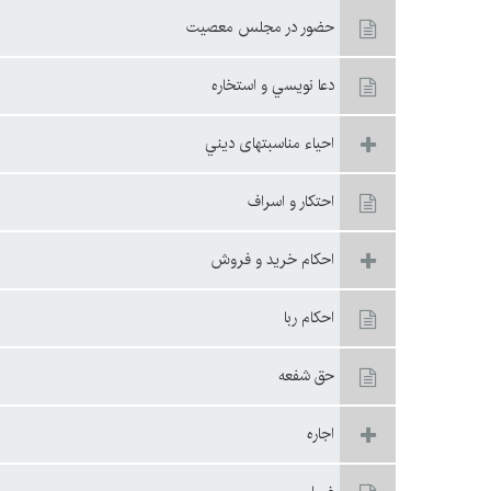
حضور در مجلس معصيت
دعا نويسي و استخاره
احياء مناسبتهاى ديني
احتكار و اسراف
احكام خريد و فروش
احكام ربا
حق شفعه
اجاره