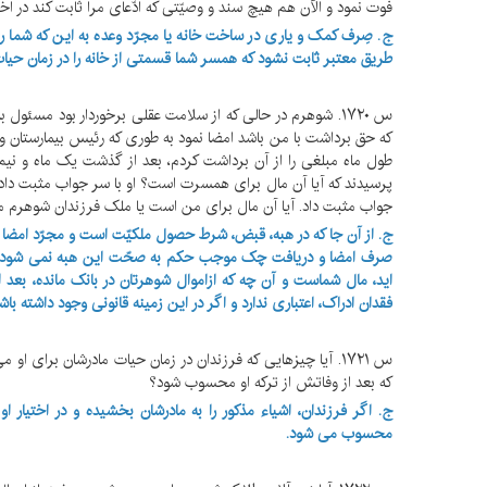
فوت نمود و الآن هم هیچ سند و وصیّتی که ادّعای مرا ثابت کند در ا
ج. صِرف کمک و یاری در ساخت خانه یا مجرّد وعده به این که شما را
طریق معتبر ثابت نشود که همسر شما قسمتی از خانه را در زمان حیات
س ۱۷۲۰. شوهرم در حالی که از سلامت عقلی برخوردار بود مسئو
که حق برداشت با من باشد امضا نمود به طوری که رئیس بیمارستان 
طول ماه مبلغی را از آن برداشت کردم، بعد از گذشت یک ماه و نیم پس
پرسیدند که آیا آن مال برای همسرت است؟ او با سر جواب مثبت داد، د
جواب مثبت داد. آیا آن مال برای من است یا ملک فرزندان شوهرم 
ج. از آن جا که در هبه، قبض، شرط حصول ملکیّت است و مجرّد امضا
صرف امضا و دریافت چک موجب حکم به صحّت این هبه نمی شود، بنا ب
اید، مال شماست و آن چه که ازاموال شوهرتان در بانک مانده، بعد 
فقدان ادراک، اعتباری ندارد و اگر در این زمینه قانونی وجود داشته با
س ۱۷۲۱. آیا چیزهایی که فرزندان در زمان حیات مادرشان برای
که بعد از وفاتش از ترکه او محسوب شود؟
ج. اگر فرزندان، اشیاء مذکور را به مادرشان بخشیده و در اختیا
محسوب می شود.