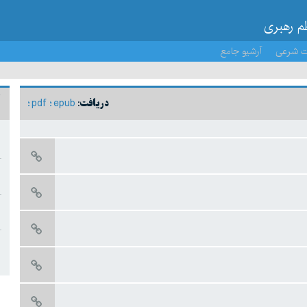
ظم رهبری
ت شرعی
آرشیو جامع
pdf
epub
دریافت: