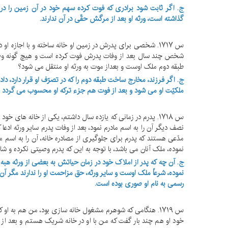
ج. اگر ثابت شود برادری که فوت کرده سهم خود در آن زمین را د
گذاشته است، ورثه او بعد از مرگش حقّی در آن ندارند.
س ۱۷۱۷. شخصی برای پدرش در زمین او خانه ساخته و با اجازه 
شخص چند سال بعد از وفات پدرش فوت کرده است و هیچ گونه وصیت ی
طبقه دوم ملک اوست و بعداز موت به ورثه او منتقل می شود؟
ج. اگر فرزند، مخارج ساخت طبقه دوم را که در تصرّف او قرار دارد، دا
ملکیّت او می شود و بعد از فوت هم جزء ترکه او محسوب می گردد و
س ۱۷۱۸. پدرم در زمانی که یازده سال داشتم، یکی از خانه های خ
نصف دیگر آن را به اسم مادرم نمود، بعد از وفات پدرم سایر ورثه ادع
مدّعی هستند که پدرم برای جلوگیری از مصادره خانه، آن را به اسم م
نموده، ملک آنان می باشد، با توجه به این که پدرم وصیتی نکرده و
ج. آن چه که پدر از املاک خود در زمان حیاتش به بعضی از ورثه هبه 
نموده، شرعاً ملک اوست و سایر ورثه، حق مزاحمت او را ندارند مگر آ
رسمی به نام او صوری بوده است.
س ۱۷۱۹. هنگامی که شوهرم مشغول خانه سازی بود، من هم به 
خود او هم چند بار گفت که من با او در خانه شریک هستم و بعد از پا