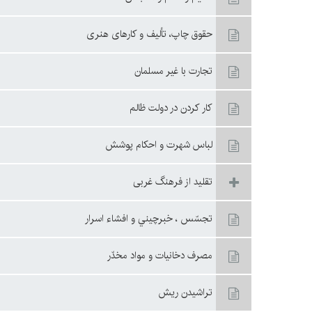
حقوق چاپ، تأليف و كارهای هنری
تجارت با غير مسلمان
كار كردن در دولت ظالم
لباس شهرت و احكام پوشش
تقليد از فرهنگ غربى
تجسّس ، خبرچيني و افشاء اسرار
مصرف دخانيات و مواد مخدّر
تراشيدن ريش