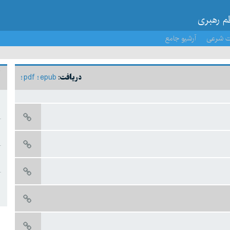
ظم رهبری
ت شرعی
آرشیو جامع
pdf
epub
دریافت: