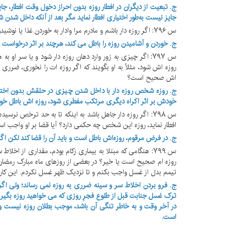
ج. تبعیت از دیگران در افطار روزه بدون احراز دخول وقت افطار، جایز
جایز نیست به‌طور اختیاری افطار نماید مگر بعد از آنکه داخل شدن 
س ۷۹۶: اگر روزه دار باشم و مادرم مرا وادار به خوردن غذا یا نوشیدن کند، آیا روزه ام باطل می شود؟
ج. خوردن و آشامیدن روزه را باطل می کند، هرچند بر اثر درخواس
س ۷۹۷: اگر چیزی به زور وارد دهان روزه دار شود و یا سر او
روزه اش شود، مثلاً به او بگویند که اگر روزه ات را نخوری، ضرری 
اش صحیح است؟
ج. روزه شخص روزه دار با داخل شدن چیزی در حلقش بدون اختیار
خودش بر اثر اکراه دیگری مرتکب مفطری شود، روزه اش باطل خوا
س ۷۹۸: اگر روزه دار جاهل باشد به اینکه تا به حد ترخص نرسی
افطار نماید، روزه این شخص چه حکمی دارد؟ آیا قضا بر او واجب ا
ج. در فرض مرقوم، روزه‌اش باطل است و باید آن را قضا کند لکن اگر از
س ۷۹۹: هنگامی که مبتلا به بیماری زکام بودم، مقداری از اخل
روزه ام صحیح است یا خیر؟ در بعضی از روزهای ماه مبارک رمضان د
تیمم بدل از غسل واجب بکنم و تا نزدیک ظهر غسل نکردم. این کار ب
ج.
فرو بردن اخلاط سر و سینه ضرری به روزه نمی رساند؛ ولی اگ
ترک غسل جنابت قبل از طلوع فجرِ روزی که می خواهید روزه بگیرید
در آخر وقت و به خاطر تنگی آن باشد، موجب بطلان روزه نیست و 
است.