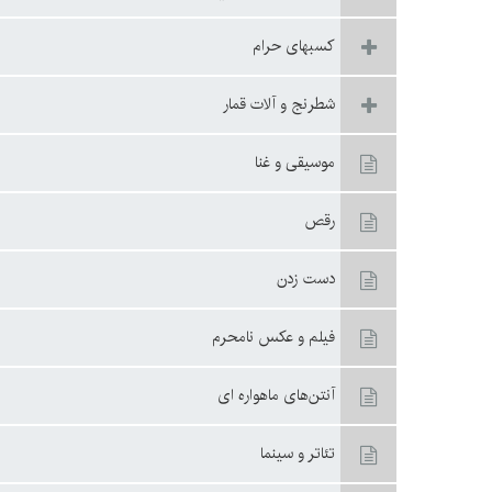
كسبهاى حرام
شطرنج و آلات قمار
موسيقى و غنا
رقص
دست زدن‏
فيلم و عکس نامحرم
آنتن‌هاى ماهواره ‏اى
تئاتر و سينما