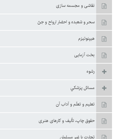
نقاشى و مجسمه سازى
سحر و شعبده و احضار ارواح و جنّ
هيپنوتيزم
بخت آزمايى‏
رشوه
مسائل پزشكي
تعليم و تعلّم و آداب آن
حقوق چاپ، تأليف و كارهای هنری
تجارت با غير مسلمان