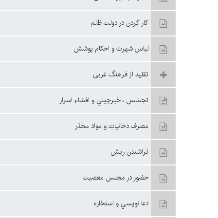
كار كردن در دولت ظالم
لباس شهرت و احكام پوشش
تقليد از فرهنگ غربى
تجسّس ، خبرچيني و افشاء اسرار
مصرف دخانيات و مواد مخدّر
تراشيدن ريش
حضور در مجلس معصيت
دعا نويسي و استخاره