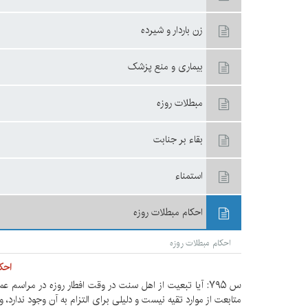
زن باردار و شيرده
بيمارى و منع پزشک
مبطلات روزه‏
بقاء بر جنابت
استمناء
احكام مبطلات روزه‏
احكام مبطلات روزه‏
احک
س ۷۹۵: آیا تبعیت از اهل سنت در وقت افطار روزه در مر
متابعت از موارد تقیه نیست و دلیلی برای التزام به آن وجود ندار