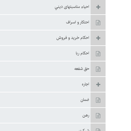
احياء مناسبتهاى ديني
احتكار و اسراف
احكام خريد و فروش
احكام ربا
حق شفعه
اجاره
ضمان
رهن
شركت