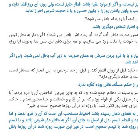
 نیست، و اگر از موارد تقیه باشد افطار جایز است، ولی روزه آن روز قضا دارد، و
شب و پایان یافتن روز را با یقین حسی و یا با حجت شرعی احراز نماید.
ت و اصرار شخص دیگری باشد.
 به همان صورت داخل آب گردد، آیا روزه اش باطل می شود؟ اگر وادار به باطل کردن
به خودت یا مالت وارد می سازیم، او هم برای دفع این ضرر غذا بخورد، آیا روزه
 و یا با فرو بردن سرش به همان صورت به زیر آب باطل نمی شود، ولی اگر
هد شد.
ده، نباید قبل از زوال افطار کند، و قبل از حد ترخص به این اعتبار که مسافر است،
ست یا حکم دیگری دارد؟
 حکم مسأله، غافل بوده کفّاره ندارد.
اط سر و سینه در دهانم جمع شده بود که به جای بیرون انداختن، آن را فرو بردم، آیا
ر منزل یکی از اقوام بودم که بر اثر زکام و خجالت و حیا مجبور شدم با خاک،
رای چند روز تکرار شد، آیا روزه ام در آن روزها صحیح است یا خیر؟
ر به فضای دهان رسیده باشد احتیاط مستحب آن است که آن را فرو ندهد و اما
 و انجام تیمم بدل از غسل به جای آن، اگر به خاطر عذر شرعی باشد و یا تیمم
روزه شما با تیمم صحیح است. در غیر این صورت، روزه شما در آن روزها باطل