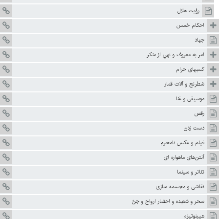
رؤيت هلال
احكام خمس
جهاد
امر به معروف و نهي از منكر
كسبهاى حرام
شطرنج و آلات قمار
موسيقى و غنا
رقص
دست زدن‏
فيلم و عکس نامحرم
آنتن‌هاى ماهواره ‏اى
تئاتر و سينما
نقاشى و مجسمه سازى
سحر و شعبده و احضار ارواح و جنّ
هيپنوتيزم