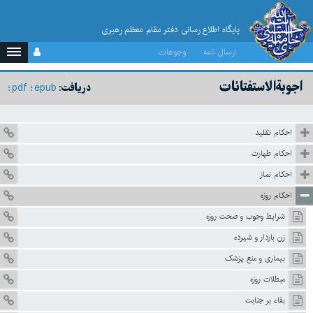
پایگاه اطلاع رسانی دفتر مقام معظم رهبری
ارسال نامه
وجوهات
اجوبة‌الاستفتائات
pdf
epub
دریافت:
احكام تقليد
احکام طهارت
احكام نماز
احكام روزه
شرايط وجوب و صحت روزه
زن باردار و شيرده
بيمارى و منع پزشک
مبطلات روزه‏
بقاء بر جنابت