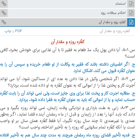
استمناء
احكام مبطلات روزه‏
كفاره روزه و مقدار آن
كفاره روزه و مقدار آن
PDF
;
چاپ
کفّاره روزه و مقدار آن
س ۸۰۱: آیا دادن پول یک مدّ طعام به فقیر تا با آن غذایی برای خودش بخرد، کافی
است؟
ج. اگر اطمینان داشته باشد که فقیر به وکالت از او طعام خریده و سپس آن را به
عنوان کفّاره قبول می کند، اشکال ندارد.
س ۸۰۲: اگر شخصی وکیل در غذا دادن به عده ای از مساکین شود، آیا می تواند
اُجرت کار و پختن غذا را از اموالی که به عنوان کفّاره به او داده شده است، بردارد؟
ج. مطالبه اجرت کار و پخت غذا برای وی جایز است، ولی نمی تواند آن را بابت کفّاره
حساب نماید و یا از اموالی که باید به عنوان کفّاره به فقرا داده شود، بردارد.
س ۸۰۳: زنی به علت بارداری و نزدیکی وقت زایمان، نمی تواند روزه بگیرد و می
داند که باید آنها را بعد از زایمان و قبل از ماه رمضان آینده قضا نماید، اگر به‌طور
عمدی یا غیرعمدی تا چند سال روزه نگیرد، آیا فقط کفّاره همان سال بر او واجب
است یا آنکه کفّاره تمام سالهایی که روزه را به تأخیر انداخته، واجب است؟
ج. فدیه تأخیر قضای روزه ماه رمضان هرچند به مدت چند سال هم به تأخیر افتاده