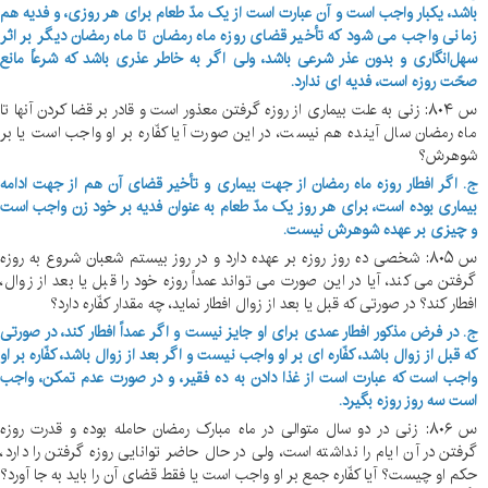
باشد، یکبار واجب است و آن عبارت است از یک مدّ طعام برای هر روزی، و فدیه هم
زمانی واجب می شود که تأخیر قضای روزه ماه رمضان تا ماه رمضان دیگر بر اثر
سهل‌انگاری و بدون عذر شرعی باشد، ولی اگر به خاطر عذری باشد که شرعاً مانع
صحّت روزه است، فدیه ای ندارد.
س ۸۰۴: زنی به علت بیماری از روزه گرفتن معذور است و قادر بر قضا کردن آنها تا
ماه رمضان سال آینده هم نیست، در این صورت آیا کفّاره بر او واجب است یا بر
شوهرش؟
ج. اگر افطار روزه ماه رمضان از جهت بیماری و تأخیر قضای آن هم از جهت ادامه
بیماری بوده است، برای هر روز یک مدّ طعام به عنوان فدیه بر خود زن واجب است
و چیزی بر عهده شوهرش نیست.
س ۸۰۵: شخصی ده روز روزه بر عهده دارد و در روز بیستم شعبان شروع به روزه
گرفتن می کند، آیا در این صورت می تواند عمداً روزه خود را قبل یا بعد از زوال،
افطار کند؟ در صورتی که قبل یا بعد از زوال افطار نماید، چه مقدار کفّاره دارد؟
ج.
در فرض مذکور افطار عمدی برای او جایز نیست و اگر عمداً افطار کند، در صورتی
که قبل از زوال باشد، کفّاره ای بر او واجب نیست و اگر بعد از زوال باشد، کفّاره بر او
واجب است که عبارت است از غذا دادن به ده فقیر، و در صورت عدم تمکن، واجب
است سه روز روزه بگیرد.
س ۸۰۶: زنی در دو سال متوالی در ماه مبارک رمضان حامله بوده و قدرت روزه
گرفتن در آن ایام را نداشته است، ولی در حال حاضر توانایی روزه گرفتن را دارد،
حکم او چیست؟ آیا کفّاره جمع بر او واجب است یا فقط قضای آن را باید به جا آورد؟