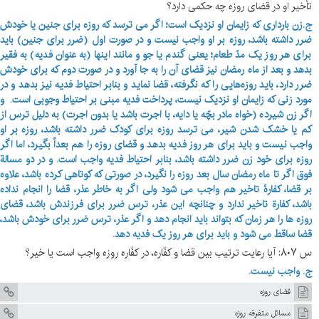
تأخیر او در قضای روزه چه حکمی دارد؟
ج.زن بارداری که زایمان او نزدیک است؛ اگر می ترسد که روزه برای جنین یا خودش
ضرر داشته باشد، روزه بر او واجب نیست و در صورت اول (ضرر برای جنین) باید
برای هر روز یک مدّ طعام؛ یعنی گندم یا جو و مانند اینها (به عنوان فدیه) به فقیر
بدهد و بعد از ماه رمضان نیز قضای آن را به جا آورد و در صورت دوم که برای خودش
ضرر دارد، باید روزه‌هایی را که نگرفته، قضا نماید و بنابر احتیاط فدیه نیز بدهد و در
مورد زنی که زایمان او نزدیک نیست، پرداخت فدیه مبنی بر احتیاط وجوبی است. و
اگر زن شیرده (خواه مادر بچّه یا دایه، با اجرت باشد یا بدون اجرت) به دلیل ترس از
کم یا خشک شدن شیر، می ترسد روزه برای کودک ضرر داشته باشد، روزه بر او
واجب نیست و باید برای هر روز فدیه بدهد و قضای روزه را هم بعداً بگیرد، اما اگر
روزه برای خود زن ضرر داشته باشد، بنابر احتیاط فدیه واجب است. و در دو مسالة
فوق اگر تا ماه رمضان سال بعد روزه را نگیرد، در صورتی که کوتاهی کرده باشد، علاوه
بر قضا، کفارۀ تاخیر هم واجب می شود ولی اگر به خاطر عذر، قضا را انجام نداده
باشد، کفارة تاخیر ندارد و چنانچه این عذر، ترس ضرر برای فرزندش باشد، قضای
روزه ها را هر زمان که بتواند باید انجام دهد و اگر عذر، ترس ضرر برای خودش باشد،
قضا ساقط می شود و باید برای هر روز یک فدیه دهد.
س ۸۰۷: آیا رعایت ترتیب بین قضا و کفّاره، در کفّاره روزه واجب است یا خیر؟
ج. واجب نیست.
قضاى روزه‏
مسائل متفرقه روزه