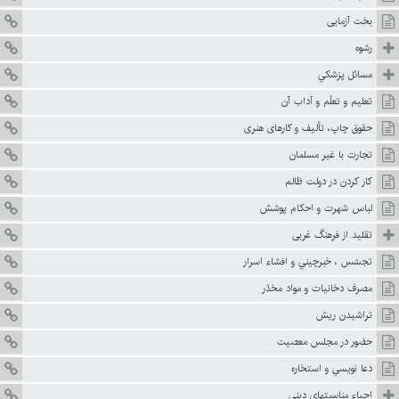
بخت آزمايى‏
رشوه
مسائل پزشكي
تعليم و تعلّم و آداب آن
حقوق چاپ، تأليف و كارهای هنری
تجارت با غير مسلمان
كار كردن در دولت ظالم
لباس شهرت و احكام پوشش
تقليد از فرهنگ غربى
تجسّس ، خبرچيني و افشاء اسرار
مصرف دخانيات و مواد مخدّر
تراشيدن ريش
حضور در مجلس معصيت
دعا نويسي و استخاره
احياء مناسبتهاى ديني