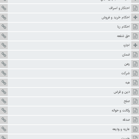
احتكار و اسراف
احكام خريد و فروش
احكام ربا
حق شفعه
اجاره
ضمان
رهن
شركت
هبه
دين و قرض
صلح
وكالت و حواله
صدقه
عاريه و وديعه
وصيت