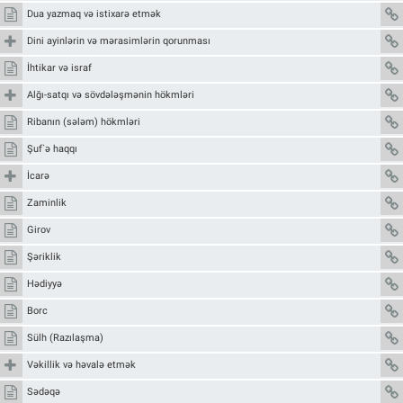
Dua yazmaq və istixarə etmək
Dini ayinlərin və mərasimlərin qorunması
İhtikar və israf
Alğı-satqı və sövdələşmənin hökmləri
Ribanın (sələm) hökmləri
Şuf`ə haqqı
İcarə
Zaminlik
Girov
Şəriklik
Hədiyyə
Borc
Sülh (Razılaşma)
Vəkillik və həvalə etmək
Sədəqə