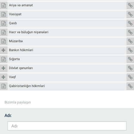
Ariyə və əmanət
Vəsiyyət
Qəsb
Həcr və büluğun nişanələri
Müzaribə
Bankın hökmləri
Sığorta
Dövlət qanunları
Vəqf
Qəbiristanlığın hökmləri
Bizimlə paylaşın
Adı: