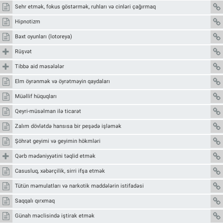
Sehr etmək, fokus göstərmək, ruhları və cinləri çağırmaq
Hipnotizm
Bəxt oyunları (lotoreya)
Rüşvət
Tibbə aid məsələlər
Elm öyrənmək və öyrətməyin qaydaları
Müəllif hüquqları
Qeyri-müsəlman ilə ticarət
Zalım dövlətdə hansısa bir peşədə işləmək
Şöhrət geyimi və geyimin hökmləri
Qərb mədəniyyətini təqlid etmək
Casusluq, xəbərçilik, sirri ifşa etmək
Tütün məmulatları və narkotik maddələrin istifadəsi
Saqqalı qırxmaq
Günah məclisində iştirak etmək