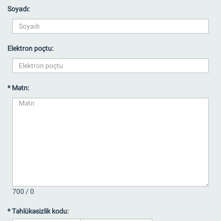
Soyadı:
Elektron poçtu:
* Mətn:
700 /
0
* Təhlükəsizlik kodu: