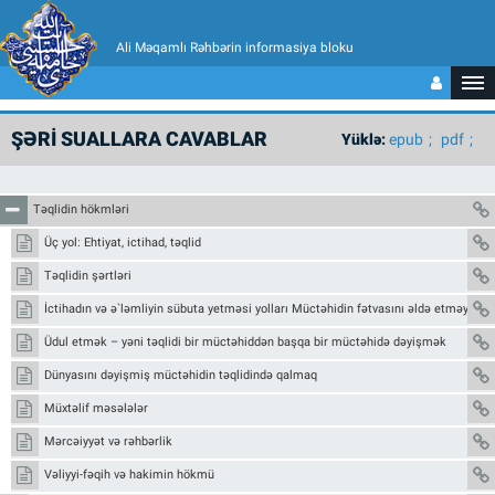
Ali Məqamlı Rəhbərin informasiya bloku
ŞƏRİ SUALLARA CAVABLAR
Yüklə:
epub
pdf
Təqlidin hökmləri
Üç yol: Ehtiyat, ictihad, təqlid
Təqlidin şərtləri
İctihadın və ə`ləmliyin sübuta yetməsi yolları Müctəhidin fətvasını əldə etməyin yol
Üdul etmək – yəni təqlidi bir müctəhiddən başqa bir müctəhidə dəyişmək
Dünyasını dəyişmiş müctəhidin təqlidində qalmaq
Müxtəlif məsələlər
Mərcəiyyət və rəhbərlik
Vəliyyi-fəqih və hakimin hökmü