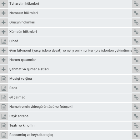
Təharətin hökmləri
Namazın hökmləri
Orucun hökmləri
Xümsün hökmləri
Cihad
Əmr bil-məruf (yaxşı işlərə dəvət) və nəhy ənil-munkər (pis işlərdən çəkindirmə)
Haram qazanclar
Şahmat və qumar alətləri
Musiqi və ğina
Rəqs
Əl çalmaq
Naməhrəmin videogörüntüsü və fotoşəkli
Peyk antena
Teatr və kinofilm
Rəssamlıq və heykəltəraşlıq