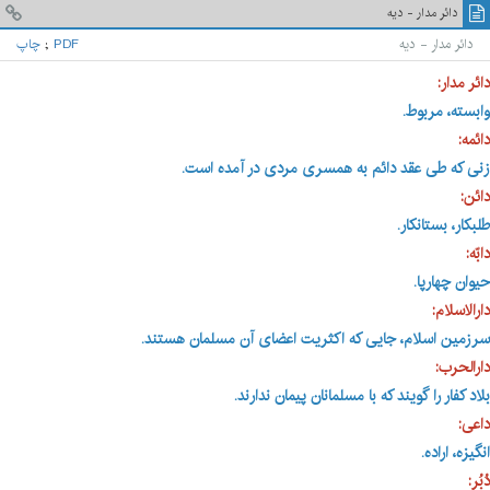
دائر مدار - ديه
دائر مدار - ديه
PDF
;
چاپ
دائر مدار:
وابسته، مربوط.
دائمه:
زنی که طی عقد دائم به همسری مردی در آمده است
.
دائن:
طلبکار، بستانکار.
دابّه:
حیوان چهارپا.
دارالاسلام:
سرزمین اسلام، جایی که اکثریت اعضای آن مسلمان هستند
.
دارالحرب:
بلاد کفار را گویند که با مسلمانان پیمان ندارند
.
داعی:
انگیزه، اراده.
دُبُر: