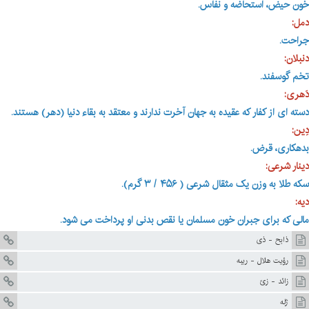
خون حیض، استحاضه و نفاس.
دمل:
جراحت.
دنبلان:
تخم گوسفند.
دَهری:
دسته ای از کفار که عقیده به جهان آخرت ندارند و معتقد به بقاء دنیا (دهر) هستند
.
دِین:
بدهکاری، قرض.
دینار شرعی:
سکه طلا به وزن یک مثقال شرعی ( ۴۵۶ / ۳ گرم).
دیه:
مالی که برای جبران خون مسلمان یا نقص بدنی او پرداخت می شود
.
ذابح - ذى
رؤيت هلال - ريبه
زائد - زىّ
ژله