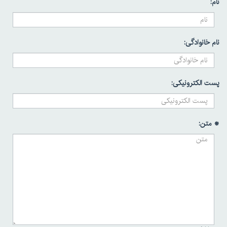
نام:
نام خانوادگی:
پست الکترونیکی:
* متن: