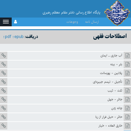
پایگاه اطلاع رسانی دفتر مقام معظم رهبری
ارسال نامه
وجوهات
اصطلاحات فقهى
pdf
epub
دریافت:
آب جارى ـ ايمان
بئر - بينه
پلاتين - پورسانت
تأجيل - تيمم جبيره‌اى
ثلث - ثيب
جائر - جهل
چانه زدن
حائر - حيل فرار از ربا
خارق العاده - خيار