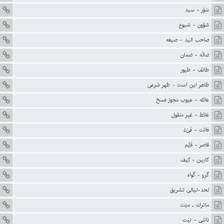
سُؤر - سيد
شؤون - شيوع
صاحب اليد - صيغه
ضالّه - ضمان
طائف - طيور
ظاهر اين است - ظهر شرعى
عائله - عيوب مجوز فسخ
غائط - غير منقول
فائت - فَىْءْ
قاصر - قَيُّم
کابين - کيف
گرو - گواه
لحد-لیالی تشریق
ماترك ـ ميّت
ناتنى - نيت