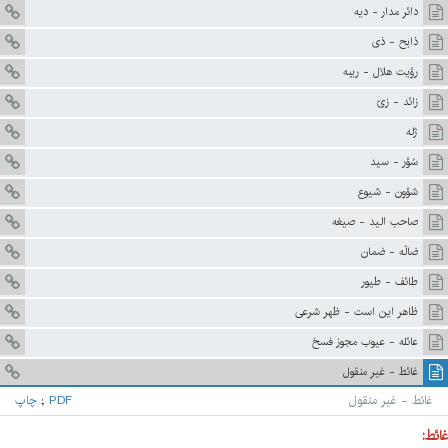
دائر مدار - ديه
ذابح - ذى
رؤيت هلال - ريبه
زائد - زىّ
ژله
سُؤر - سيد
شؤون - شيوع
صاحب اليد - صيغه
ضالّه - ضمان
طائف - طيور
ظاهر اين است - ظهر شرعى
عائله - عيوب مجوز فسخ
غائط - غير منقول
غائط - غير منقول
PDF
;
چاپ
غائط: