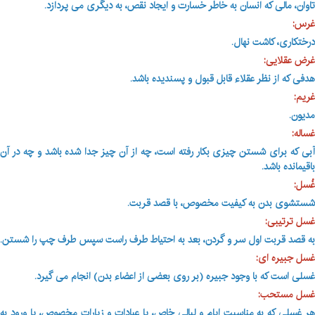
تاوان، مالی که انسان به خاطر خسارت و ایجاد نقص، به دیگری می پردازد
.
غرس:
درختکاری، کاشت نهال.
غرض عقلایی:
هدفی که از نظر عقلاء قابل قبول و پسندیده باشد
.
غریم:
مدیون.
غساله:
آبی که برای شستن چیزی بکار رفته است، چه از آن چیز جدا شده باشد و چه در آن
باقیمانده باشد
.
غُسل:
شستشوی بدن به کیفیت مخصوص، با قصد قربت.
غسل ترتیبی:
به قصد قربت اول سر و گردن، بعد به احتیاط طرف راست سپس طرف چپ را شستن
.
غسل جبیره ای:
غسلی است که با وجود جبیره (بر روی بعضی از اعضاء بدن) انجام می گیرد
.
غسل مستحب:
هر غسلی که به مناسبت ایام و لیالی خاص، یا عبادات و زیارات مخصوص، یا ورود به