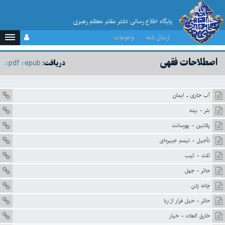
پایگاه اطلاع رسانی دفتر مقام معظم رهبری
ارسال نامه
وجوهات
اصطلاحات فقهى
pdf
epub
دریافت:
آب جارى ـ ايمان
بئر - بينه
پلاتين - پورسانت
تأجيل - تيمم جبيره‌اى
ثلث - ثيب
جائر - جهل
چانه زدن
حائر - حيل فرار از ربا
خارق العاده - خيار