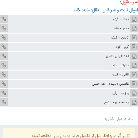
غیر منقول:
اموال ثابت و غیر قابل انتقال؛ مانند خانه.
فائت - فَىْءْ
قاصر - قَيُّم
کابين - کيف
گرو - گواه
لحد-لیالی تشریق
ماترك ـ ميّت
ناتنى - نيت
هاشمى (سيد) - هم جنس
واجب - ولّى
يائسه - يوم الدفع
با ما در میان بگذارید
کاربر گرامی؛ لطفا قبل از تکمیل فرم، موارد زیر را مطالعه کنید: