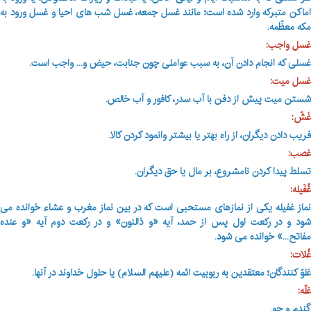
اماکن متبرکه وارد شده است؛ مانند غسل جمعه، غسل شب های احیا و غسل ورود به
مکه معظّمه.
غسل واجب:
غسلی که انجام دادن آن، به سبب عواملی چون جنابت، حیض و... واجب است
.
غسل میت:
شستن میت پیش از دفن با آب سدر، کافور و آب خالص.
غَشّ:
فریب دادن دیگران، از راه بهتر یا بیشتر وانمود کردن کالا.
غصب:
تسلط پیدا کردن نامشروع، بر مال یا حق دیگران.
غُفَیله:
نماز غفیله یکی از نمازهای مستحبی است که در بین نماز مغرب و عشاء خوانده می
شود و در رکعت اول پس از حمد، آیه «و ذالنون» و در رکعت دوم آیه «و عنده
مفاتح...» خوانده می شود
.
غُلات:
غلوّ کنندگان؛ معتقدین به ربوبیت ائمه (علیهم السلام) یا حلول خداوند در آنها.
غلّه:
گندم و جو.