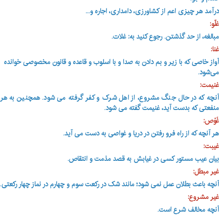
درآمد هر چیزی اعم از کشاورزی، دامداری، اجاره و
...
غلّو:
مبالغه، از حد گذشتن. رجوع کنید به: غلات.
غنا:
آواز خاصی ‌‌که با زیر و بم دادن به صدا و با اسلوب و قاعده و قانون مخصوصی خوانده
می‌شود.
غنیمت:
آنچه که در حال جنگ مشروع، از اهل شرک و کفر گرفته می شود. همچنین به هر
منفعتی که بدست آید، غنیمت گفته می شود
.
غَوْص:
هر آنچه که از راه فرو رفتن در دریا و غواصی به دست می آید
.
غیبت:
بیان عیب مستور کسی در غیابش به قصد مذمت و انتقاص.
غیر مبطل:
آنچه باعث بطلان عمل نمی شود؛ مانند شک در رکعت سوم و چهارم در نماز چهار رکعتی.
غیر مشروع:
آنچه مخالف شرع است
.